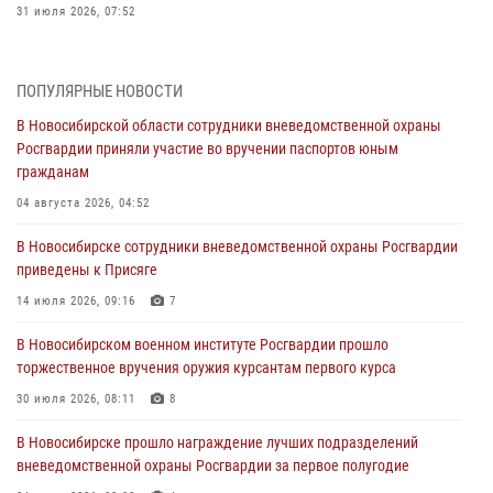
31 июля 2026, 07:52
В Новосибирском военном институте Росгвардии прошло
торжественное вручения оружия курсантам первого курса
ПОПУЛЯРНЫЕ НОВОСТИ
30 июля 2026, 08:11
8
В Новосибирской области сотрудники вневедомственной охраны
Росгвардии приняли участие во вручении паспортов юным
При силовой поддержке бойцов ОМОН и СОБР Росгвардии
гражданам
пресечена деятельность группы лиц, причастных к мошенничеству
в сфере страхования
04 августа 2026, 04:52
29 июля 2026, 05:19
В Новосибирске сотрудники вневедомственной охраны Росгвардии
приведены к Присяге
В Новосибирске сотрудниками вневедомственной охраны
Росгвардии задержан гражданин, находящийся в розыске
14 июля 2026, 09:16
7
29 июля 2026, 04:56
В Новосибирском военном институте Росгвардии прошло
торжественное вручения оружия курсантам первого курса
В Новосибирске военнослужащие отряда спецназа «Ермак»
Росгвардии провели занятия по беспарашютному десантированию
30 июля 2026, 08:11
8
28 июля 2026, 02:42
2
В Новосибирске прошло награждение лучших подразделений
вневедомственной охраны Росгвардии за первое полугодие
В Новосибирске военнослужащие Росгвардии почтили память детей
– жертв войны в Донбассе