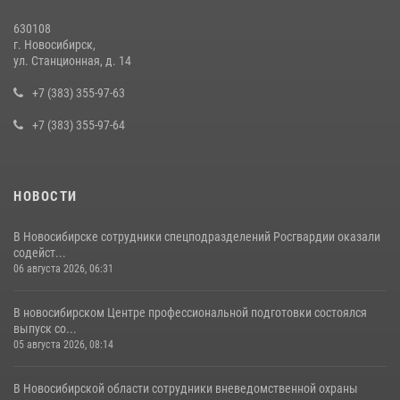
13 июля 2026, 05:38
630108
г. Новосибирск,
При силовой поддержке бойцов ОМОН и СОБР Росгвардии
ул. Станционная, д. 14
пресечена деятельность группы лиц, причастных к мошенничеству
в сфере страхования
+7 (383) 355-97-63
29 июля 2026, 05:19
+7 (383) 355-97-64
НОВОСТИ
В Новосибирске сотрудники спецподразделений Росгвардии оказали
содейст...
06 августа 2026, 06:31
В новосибирском Центре профессиональной подготовки состоялся
выпуск со...
05 августа 2026, 08:14
В Новосибирской области сотрудники вневедомственной охраны