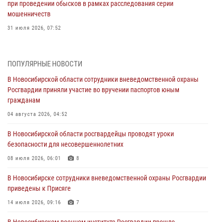
при проведении обысков в рамках расследования серии
мошенничеств
31 июля 2026, 07:52
В Новосибирском военном институте Росгвардии прошло
торжественное вручения оружия курсантам первого курса
ПОПУЛЯРНЫЕ НОВОСТИ
30 июля 2026, 08:11
8
В Новосибирской области сотрудники вневедомственной охраны
Росгвардии приняли участие во вручении паспортов юным
При силовой поддержке бойцов ОМОН и СОБР Росгвардии
гражданам
пресечена деятельность группы лиц, причастных к мошенничеству
в сфере страхования
04 августа 2026, 04:52
29 июля 2026, 05:19
В Новосибирской области росгвардейцы проводят уроки
безопасности для несовершеннолетних
В Новосибирске сотрудниками вневедомственной охраны
Росгвардии задержан гражданин, находящийся в розыске
08 июля 2026, 06:01
8
29 июля 2026, 04:56
В Новосибирске сотрудники вневедомственной охраны Росгвардии
приведены к Присяге
В Новосибирске военнослужащие отряда спецназа «Ермак»
Росгвардии провели занятия по беспарашютному десантированию
14 июля 2026, 09:16
7
28 июля 2026, 02:42
2
В Новосибирском военном институте Росгвардии прошло