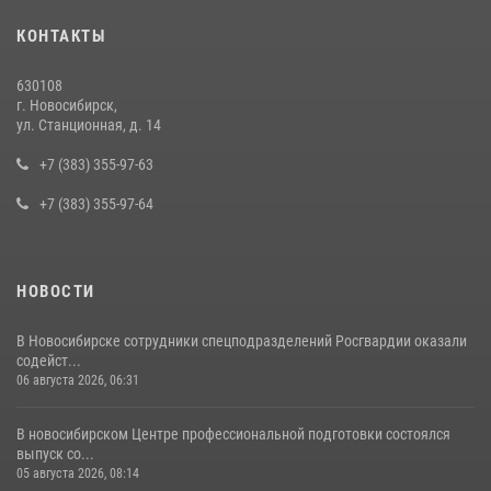
В Новосибирске сотрудниками вневедомственной охраны
КОНТАКТЫ
Росгвардии задержан подозреваемый в грабеже
13 июля 2026, 05:38
630108
г. Новосибирск,
За серию краж экипажем вневедомственной охраны Росгвардии
ул. Станционная, д. 14
задержан житель Новосибирска
+7 (383) 355-97-63
10 июля 2026, 04:33
+7 (383) 355-97-64
НОВОСТИ
В Новосибирске сотрудники спецподразделений Росгвардии оказали
содейст...
06 августа 2026, 06:31
В новосибирском Центре профессиональной подготовки состоялся
выпуск со...
05 августа 2026, 08:14