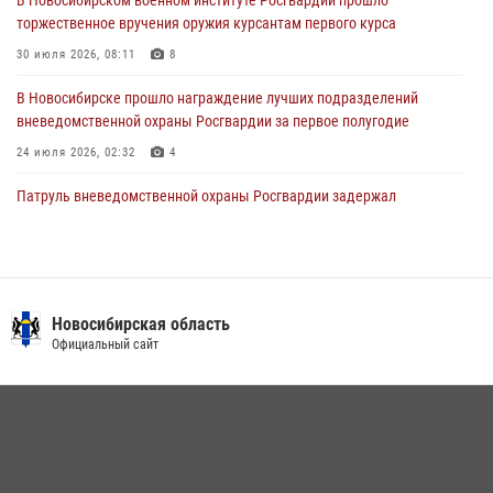
торжественное вручения оружия курсантам первого курса
В Новосибирске военнослужащие Росгвардии почтили память детей
– жертв войны в Донбассе
30 июля 2026, 08:11
8
27 июля 2026, 02:16
5
В Новосибирске прошло награждение лучших подразделений
вневедомственной охраны Росгвардии за первое полугодие
24 июля 2026, 02:32
4
Патруль вневедомственной охраны Росгвардии задержал
зачинщиков уличной драки
17 июля 2026, 07:24
В Новосибирске сотрудниками вневедомственной охраны
Росгвардии задержаны лица, находящихся в розыске
Новосибирская область
Официальный сайт
13 июля 2026, 05:32
Экипаж вневедомственной охраны Росгвардии задержал
гражданина, который приобрел наркотическое вещество через
«закладку»
16 июля 2026, 08:39