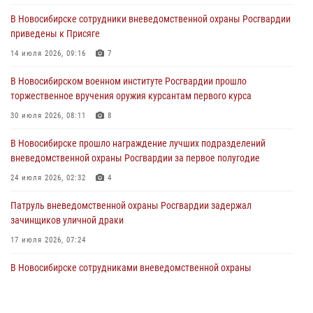
29 июля 2026, 05:19
В Новосибирске сотрудники вневедомственной охраны Росгвардии
приведены к Присяге
В Новосибирске сотрудниками вневедомственной охраны
Росгвардии задержан гражданин, находящийся в розыске
14 июля 2026, 09:16
7
29 июля 2026, 04:56
В Новосибирском военном институте Росгвардии прошло
торжественное вручения оружия курсантам первого курса
В Новосибирске военнослужащие отряда спецназа «Ермак»
Росгвардии провели занятия по беспарашютному десантированию
30 июля 2026, 08:11
8
28 июля 2026, 02:42
2
В Новосибирске прошло награждение лучших подразделений
вневедомственной охраны Росгвардии за первое полугодие
В Новосибирске военнослужащие Росгвардии почтили память детей
– жертв войны в Донбассе
24 июля 2026, 02:32
4
27 июля 2026, 02:16
5
Патруль вневедомственной охраны Росгвардии задержал
зачинщиков уличной драки
17 июля 2026, 07:24
В Новосибирске сотрудниками вневедомственной охраны
Росгвардии задержаны лица, находящихся в розыске
13 июля 2026, 05:32