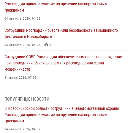
Росгвардии приняли участие во вручении паспортов юным
гражданам
04 августа 2026, 04:52
Сотрудники Росгвардии обеспечили безопасность авиационного
фестиваля в Новосибирске
03 августа 2026, 05:23
3
Сотрудники СОБР Росгвардии обеспечили силовое сопровождение
при проведении обысков в рамках расследования серии
мошенничеств
31 июля 2026, 07:52
В Новосибирском военном институте Росгвардии прошло
торжественное вручения оружия курсантам первого курса
ПОПУЛЯРНЫЕ НОВОСТИ
30 июля 2026, 08:11
8
В Новосибирской области сотрудники вневедомственной охраны
Росгвардии приняли участие во вручении паспортов юным
При силовой поддержке бойцов ОМОН и СОБР Росгвардии
гражданам
пресечена деятельность группы лиц, причастных к мошенничеству
в сфере страхования
04 августа 2026, 04:52