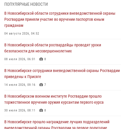
торжественное вручения оружия курсантам первого курса
ПОПУЛЯРНЫЕ НОВОСТИ
30 июля 2026, 08:11
8
В Новосибирской области сотрудники вневедомственной охраны
Росгвардии приняли участие во вручении паспортов юным
При силовой поддержке бойцов ОМОН и СОБР Росгвардии
гражданам
пресечена деятельность группы лиц, причастных к мошенничеству
в сфере страхования
04 августа 2026, 04:52
29 июля 2026, 05:19
В Новосибирской области росгвардейцы проводят уроки
безопасности для несовершеннолетних
В Новосибирске сотрудниками вневедомственной охраны
Росгвардии задержан гражданин, находящийся в розыске
08 июля 2026, 06:01
8
29 июля 2026, 04:56
В Новосибирске сотрудники вневедомственной охраны Росгвардии
приведены к Присяге
В Новосибирске военнослужащие отряда спецназа «Ермак»
Росгвардии провели занятия по беспарашютному десантированию
14 июля 2026, 09:16
7
28 июля 2026, 02:42
2
В Новосибирском военном институте Росгвардии прошло
торжественное вручения оружия курсантам первого курса
В Новосибирске военнослужащие Росгвардии почтили память детей
– жертв войны в Донбассе
30 июля 2026, 08:11
8
27 июля 2026, 02:16
5
В Новосибирске прошло награждение лучших подразделений
вневедомственной охраны Росгвардии за первое полугодие