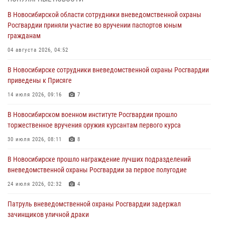
30 июля 2026, 08:11
8
В Новосибирской области сотрудники вневедомственной охраны
Росгвардии приняли участие во вручении паспортов юным
При силовой поддержке бойцов ОМОН и СОБР Росгвардии
гражданам
пресечена деятельность группы лиц, причастных к мошенничеству
в сфере страхования
04 августа 2026, 04:52
29 июля 2026, 05:19
В Новосибирске сотрудники вневедомственной охраны Росгвардии
приведены к Присяге
В Новосибирске сотрудниками вневедомственной охраны
Росгвардии задержан гражданин, находящийся в розыске
14 июля 2026, 09:16
7
29 июля 2026, 04:56
В Новосибирском военном институте Росгвардии прошло
торжественное вручения оружия курсантам первого курса
В Новосибирске военнослужащие отряда спецназа «Ермак»
Росгвардии провели занятия по беспарашютному десантированию
30 июля 2026, 08:11
8
28 июля 2026, 02:42
2
В Новосибирске прошло награждение лучших подразделений
вневедомственной охраны Росгвардии за первое полугодие
В Новосибирске военнослужащие Росгвардии почтили память детей
– жертв войны в Донбассе
24 июля 2026, 02:32
4
27 июля 2026, 02:16
5
Патруль вневедомственной охраны Росгвардии задержал
зачинщиков уличной драки