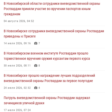
В Новосибирской области сотрудники вневедомственной охраны
Росгвардии приняли участие во вручении паспортов юным
При силовой поддержке бойцов ОМОН и СОБР Росгвардии
гражданам
пресечена деятельность группы лиц, причастных к мошенничеству
в сфере страхования
04 августа 2026, 04:52
29 июля 2026, 05:19
В Новосибирске сотрудники вневедомственной охраны Росгвардии
приведены к Присяге
В Новосибирске сотрудниками вневедомственной охраны
Росгвардии задержан гражданин, находящийся в розыске
14 июля 2026, 09:16
7
29 июля 2026, 04:56
В Новосибирском военном институте Росгвардии прошло
торжественное вручения оружия курсантам первого курса
В Новосибирске военнослужащие отряда спецназа «Ермак»
Росгвардии провели занятия по беспарашютному десантированию
30 июля 2026, 08:11
8
28 июля 2026, 02:42
2
В Новосибирске прошло награждение лучших подразделений
вневедомственной охраны Росгвардии за первое полугодие
В Новосибирске военнослужащие Росгвардии почтили память детей
– жертв войны в Донбассе
24 июля 2026, 02:32
4
27 июля 2026, 02:16
5
Патруль вневедомственной охраны Росгвардии задержал
зачинщиков уличной драки
17 июля 2026, 07:24