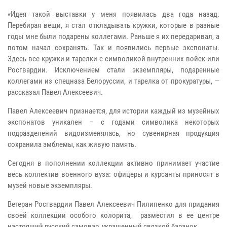
«Идея такой выставки у меня появилась два года назад.
Перебирая вещи, я стал откладывать кружки, которые в разные
годы мне были подарены коллегами. Раньше я их передаривал, а
потом начал сохранять. Так и появились первые экспонаты.
Здесь все кружки и тарелки с символикой внутренних войск или
Росгвардии. Исключением стали экземпляры, подаренные
коллегами из спецназа Белоруссии, и тарелка от прокуратуры, ―
рассказал Павел Алексеевич.
Павел Алексеевич признается, для истории каждый из музейных
экспонатов уникален – с годами символика некоторых
подразделений видоизменялась, но сувенирная продукция
сохранила эмблемы, как живую память.
Сегодня в пополнении коллекции активно принимает участие
весь коллектив военного вуза: офицеры и курсанты приносят в
музей новые экземпляры.
Ветеран Росгвардии Павел Алексеевич Пилипенко для придания
своей коллекции особого колорита, разместил в ее центре
настоящий русский самовар, украшенный связкой баранок.