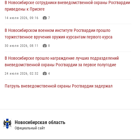
В Новосибирске сотрудники вневедомственной охраны Росгвардии
приведены к Присяге
В Новосибирске военнослужащие отряда спецназа «Ермак»
Росгвардии провели занятия по беспарашютному десантированию
14 июля 2026, 09:16
7
28 июля 2026, 02:42
2
В Новосибирском военном институте Росгвардии прошло
торжественное вручения оружия курсантам первого курса
В Новосибирске военнослужащие Росгвардии почтили память детей
– жертв войны в Донбассе
30 июля 2026, 08:11
8
27 июля 2026, 02:16
5
В Новосибирске прошло награждение лучших подразделений
вневедомственной охраны Росгвардии за первое полугодие
24 июля 2026, 02:32
4
Патруль вневедомственной охраны Росгвардии задержал
зачинщиков уличной драки
17 июля 2026, 07:24
В Новосибирске сотрудниками вневедомственной охраны
Росгвардии задержаны лица, находящихся в розыске
Новосибирская область
Официальный сайт
13 июля 2026, 05:32