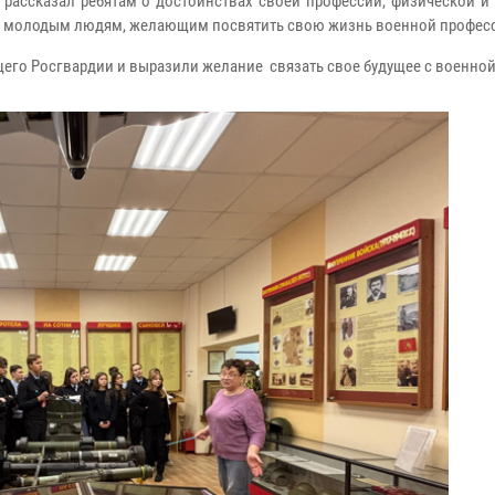
 рассказал ребятам о достоинствах своей профессии, физической и
ты молодым людям, желающим посвятить свою жизнь военной профес
его Росгвардии и выразили желание связать свое будущее с военной