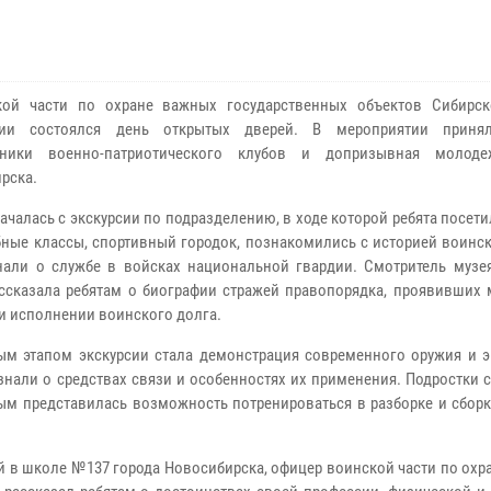
кой части по охране важных государственных объектов Сибирск
дии состоялся день открытых дверей. В мероприятии принял
нники военно-патриотического клубов и допризывная молоде
рска.
ачалась с экскурсии по подразделению, в ходе которой ребята посети
ебные классы, спортивный городок, познакомились с историей воинск
нали о службе в войсках национальной гвардии. Смотритель музе
ссказала ребятам о биографии стражей правопорядка, проявивших 
ри исполнении воинского долга.
м этапом экскурсии стала демонстрация современного оружия и э
нали о средствах связи и особенностях их применения. Подростки 
ым представилась возможность потренироваться в разборке и сборк
й в школе №137 города Новосибирска, офицер воинской части по ох