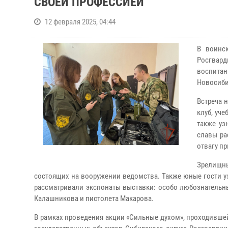
СВОЕЙ ПРОФЕССИЕЙ
12 февраля 2025, 04:44
В воинс
Росгвар
воспита
Новосиби
Встреча н
клуб, уч
также уз
славы ра
отвагу п
Зрелищны
состоящих на вооружении ведомства. Также юные гости уз
рассматривали экспонаты выставки: особо любознательн
Калашникова и пистолета Макарова.
В рамках проведения акции «Сильные духом», проходивше