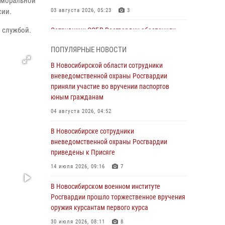
 моральной
сии.
03 августа 2026, 05:23
3
 службой.
Сотрудники СОБР Росгвардии обеспечили
силовое сопровождение при проведении
ПОПУЛЯРНЫЕ НОВОСТИ
обысков в рамках расследования серии
мошенничеств
В Новосибирской области сотрудники
вневедомственной охраны Росгвардии
31 июля 2026, 07:52
приняли участие во вручении паспортов
В Новосибирском военном институте
юным гражданам
Росгвардии прошло торжественное вручения
04 августа 2026, 04:52
оружия курсантам первого курса
В Новосибирске сотрудники
30 июля 2026, 08:11
8
вневедомственной охраны Росгвардии
При силовой поддержке бойцов ОМОН и
приведены к Присяге
СОБР Росгвардии пресечена деятельность
14 июля 2026, 09:16
7
группы лиц, причастных к мошенничеству в
сфере страхования
В Новосибирском военном институте
Росгвардии прошло торжественное вручения
29 июля 2026, 05:19
оружия курсантам первого курса
В Новосибирске сотрудниками
30 июля 2026, 08:11
8