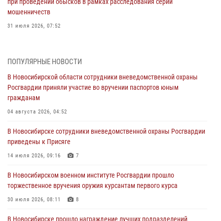
при проведении обысков в рамках расследования серии
мошенничеств
31 июля 2026, 07:52
В Новосибирском военном институте Росгвардии прошло
торжественное вручения оружия курсантам первого курса
ПОПУЛЯРНЫЕ НОВОСТИ
30 июля 2026, 08:11
8
В Новосибирской области сотрудники вневедомственной охраны
Росгвардии приняли участие во вручении паспортов юным
При силовой поддержке бойцов ОМОН и СОБР Росгвардии
гражданам
пресечена деятельность группы лиц, причастных к мошенничеству
в сфере страхования
04 августа 2026, 04:52
29 июля 2026, 05:19
В Новосибирске сотрудники вневедомственной охраны Росгвардии
приведены к Присяге
В Новосибирске сотрудниками вневедомственной охраны
Росгвардии задержан гражданин, находящийся в розыске
14 июля 2026, 09:16
7
29 июля 2026, 04:56
В Новосибирском военном институте Росгвардии прошло
торжественное вручения оружия курсантам первого курса
В Новосибирске военнослужащие отряда спецназа «Ермак»
Росгвардии провели занятия по беспарашютному десантированию
30 июля 2026, 08:11
8
28 июля 2026, 02:42
2
В Новосибирске прошло награждение лучших подразделений