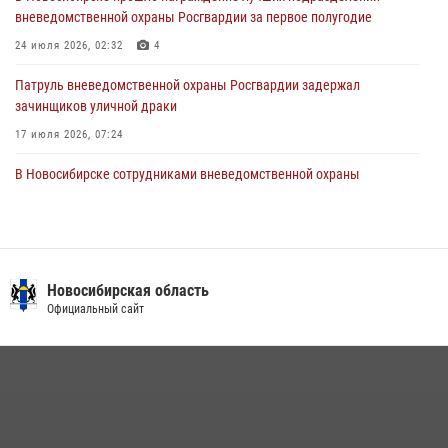
вневедомственной охраны Росгвардии за первое полугодие
В Новосибирске военнослужащие Росгвардии почтили память детей
– жертв войны в Донбассе
24 июля 2026, 02:32
4
27 июля 2026, 02:16
5
Патруль вневедомственной охраны Росгвардии задержал
зачинщиков уличной драки
17 июля 2026, 07:24
В Новосибирске сотрудниками вневедомственной охраны
Росгвардии задержаны лица, находящихся в розыске
13 июля 2026, 05:32
Экипаж вневедомственной охраны Росгвардии задержал
гражданина, который приобрел наркотическое вещество через
Новосибирская область
«закладку»
Официальный сайт
16 июля 2026, 08:39
За серию краж экипажем вневедомственной охраны Росгвардии
задержан житель Новосибирска
10 июля 2026, 04:33