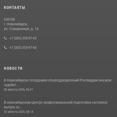
При силовой поддержке бойцов ОМОН и СОБР Росгвардии
КОНТАКТЫ
пресечена деятельность группы лиц, причастных к мошенничеству
в сфере страхования
630108
29 июля 2026, 05:19
г. Новосибирск,
ул. Станционная, д. 14
В Новосибирске сотрудниками вневедомственной охраны
Росгвардии задержан подозреваемый в грабеже
+7 (383) 355-97-63
13 июля 2026, 05:38
+7 (383) 355-97-64
НОВОСТИ
В Новосибирске сотрудники спецподразделений Росгвардии оказали
содейст...
06 августа 2026, 06:31
В новосибирском Центре профессиональной подготовки состоялся
выпуск со...
05 августа 2026, 08:14