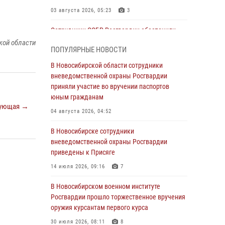
03 августа 2026, 05:23
3
Сотрудники СОБР Росгвардии обеспечили
силовое сопровождение при проведении
кой области
ПОПУЛЯРНЫЕ НОВОСТИ
обысков в рамках расследования серии
мошенничеств
В Новосибирской области сотрудники
вневедомственной охраны Росгвардии
31 июля 2026, 07:52
приняли участие во вручении паспортов
В Новосибирском военном институте
юным гражданам
ующая →
Росгвардии прошло торжественное вручения
04 августа 2026, 04:52
оружия курсантам первого курса
В Новосибирске сотрудники
30 июля 2026, 08:11
8
вневедомственной охраны Росгвардии
При силовой поддержке бойцов ОМОН и
приведены к Присяге
СОБР Росгвардии пресечена деятельность
14 июля 2026, 09:16
7
группы лиц, причастных к мошенничеству в
сфере страхования
В Новосибирском военном институте
Росгвардии прошло торжественное вручения
29 июля 2026, 05:19
оружия курсантам первого курса
В Новосибирске сотрудниками
30 июля 2026, 08:11
8