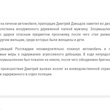
 на личном автомобиле, прапорщик Дмитрий Давыдов заметил во дво
ропоткина вооруженного деревянной палкой мужчину. Злоумышле
о ударов опасным предметом прохожему, после чего стал разма
другим жильцам, среди которых были женщины и дети.
лужащий Росгвардии незамедлительно покинул автомобиль и п
мые меры к задержанию агрессивного дебошира. В ходе непродо
лоумышленник был повален на землю, после чего обездвижен брючн
 происшествия Дмитрий вызвал коллег из вневедомственной охран
и задержанного в отдел полиции.