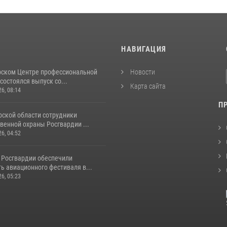
И
НАВИГАЦИЯ
рском Центре профессиональной
Новости
состоялся выпуск со...
Карта сайта
26, 08:14
П
рской области сотрудники
венной охраны Росгвардии ...
26, 04:52
 Росгвардии обеспечили
ь авиационного фестиваля в...
26, 05:23