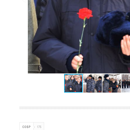
СОБР
175