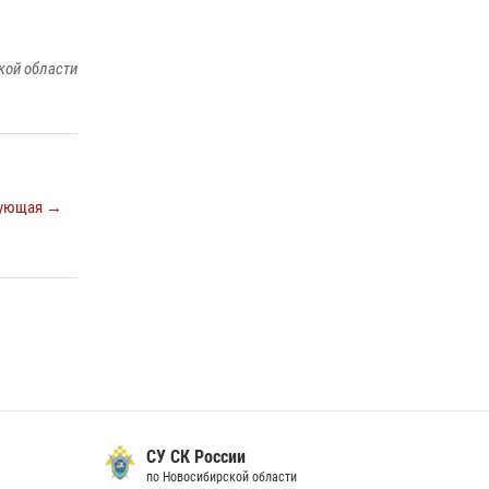
17 июля 2026, 07:24
В Новосибирске сотрудниками
кой области
вневедомственной охраны Росгвардии
задержаны лица, находящихся в розыске
13 июля 2026, 05:32
Экипаж вневедомственной охраны
Росгвардии задержал гражданина, который
ующая →
приобрел наркотическое вещество через
«закладку»
16 июля 2026, 08:39
В Новосибирске сотрудниками
вневедомственной охраны Росгвардии
задержан подозреваемый в грабеже
13 июля 2026, 05:38
СУ СК России
по Новосибирской области