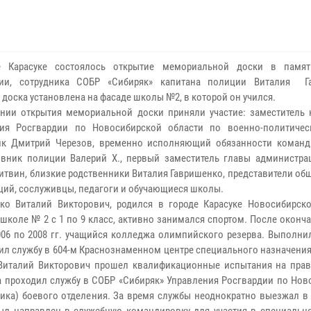
е Карасуке состоялось открытие мемориальной доски в памят
дии, сотрудника СОБР «Сибиряк» капитана полиции Виталия Г
 доска установлена на фасаде школы №2, в которой он учился.
нии открытия мемориальной доски приняли участие: заместитель 
ния Росгвардии по Новосибирской области по военно-политичес
ик Дмитрий Черезов, временно исполняющий обязанности команд
вник полиции Валерий Х., первый заместитель главы администра
итвин, близкие родственники Виталия Гавришенко, представители о
ций, сослуживцы, педагоги и обучающиеся школы.
ко Виталий Викторович, родился в городе Карасуке Новосибирско
 школе № 2 с 1 по 9 класс, активно занимался спортом. После окон
006 по 2008 гг. учащийся колледжа олимпийского резерва. Выполни
ходил службу в 604-м Краснознаменном центре специального назначения
ду Виталий Викторович прошел квалификационные испытания на пра
да проходил службу в СОБР «Сибиряк» Управления Росгвардии по Но
ка) боевого отделения. За время службы неоднократно выезжал в