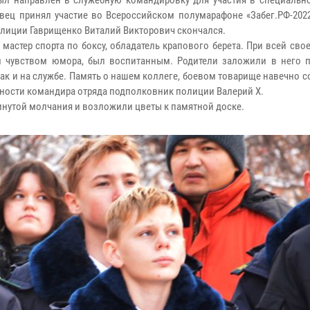
был направлен в служебную командировку для участия в специальн
вец принял участие во Всероссийском полумарафоне «Забег.РФ-2022
полиции Гаврищенко Виталий Викторович скончался.
мастер спорта по боксу, обладатель крапового берета. При всей сво
 чувством юмора, был воспитанным. Родители заложили в него 
так и на службе. Память о нашем коллеге, боевом товарище навечно с
ности командира отряда подполковник полиции Валерий Х.
инутой молчания и возложили цветы к памятной доске.