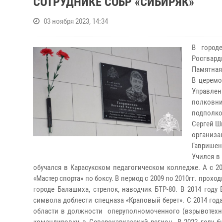
СОТРУДНИКЕ СОБР «СИБИРЯК»
03 ноября 2023, 14:34
В город
Росгвар
Памятная
В церемо
Управле
полковн
подполко
Сергей Ш
организа
Гавришен
Учился в
обучался в Карасукском педагогическом колледже. А с 2
«Мастер спорта» по боксу. В период с 2009 по 2010гг. про
городе Балашиха, стрелок, наводчик БТР-80. В 2014 го
символа доблести спецназа «Краповый берет». С 2014 го
области в должности оперуполномоченного (взрывотехни