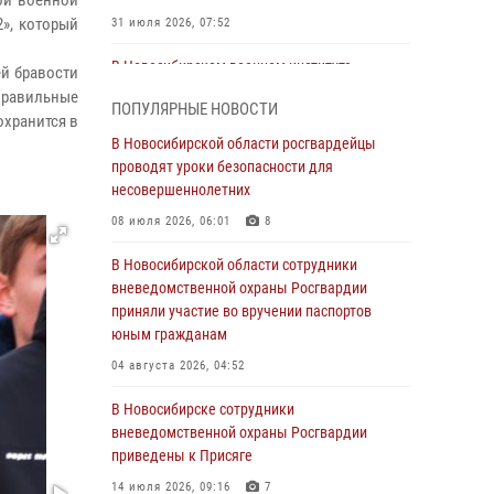
ой военной
», который
31 июля 2026, 07:52
В Новосибирском военном институте
ей бравости
Росгвардии прошло торжественное вручения
правильные
ПОПУЛЯРНЫЕ НОВОСТИ
оружия курсантам первого курса
охранится в
В Новосибирской области росгвардейцы
30 июля 2026, 08:11
8
проводят уроки безопасности для
При силовой поддержке бойцов ОМОН и
несовершеннолетних
СОБР Росгвардии пресечена деятельность
08 июля 2026, 06:01
8
группы лиц, причастных к мошенничеству в
сфере страхования
В Новосибирской области сотрудники
вневедомственной охраны Росгвардии
29 июля 2026, 05:19
приняли участие во вручении паспортов
В Новосибирске сотрудниками
юным гражданам
вневедомственной охраны Росгвардии
04 августа 2026, 04:52
задержан гражданин, находящийся в
розыске
В Новосибирске сотрудники
вневедомственной охраны Росгвардии
29 июля 2026, 04:56
приведены к Присяге
В Новосибирске военнослужащие отряда
14 июля 2026, 09:16
7