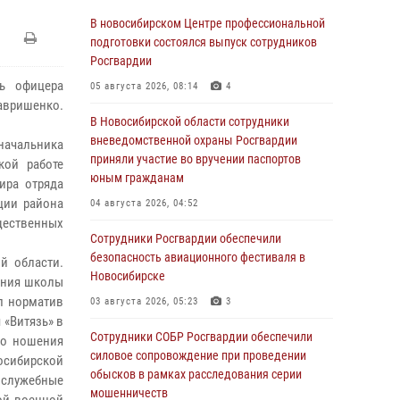
В новосибирском Центре профессиональной
подготовки состоялся выпуск сотрудников
Росгвардии
ь офицера
05 августа 2026, 08:14
4
авришенко.
В Новосибирской области сотрудники
вневедомственной охраны Росгвардии
начальника
приняли участие во вручении паспортов
кой работе
юным гражданам
ира отряда
ции района
04 августа 2026, 04:52
бщественных
Сотрудники Росгвардии обеспечили
безопасность авиационного фестиваля в
й области.
Новосибирске
чания школы
л норматив
03 августа 2026, 05:23
3
 «Витязь» в
Сотрудники СОБР Росгвардии обеспечили
во ношения
силовое сопровождение при проведении
восибирской
обысков в рамках расследования серии
 служебные
мошенничеств