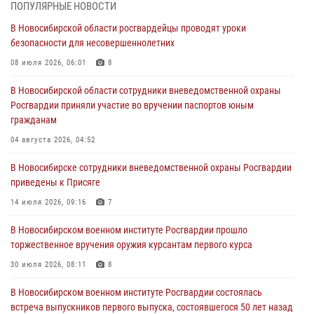
ПОПУЛЯРНЫЕ НОВОСТИ
29 июля 2026, 05:19
В Новосибирской области росгвардейцы проводят уроки
безопасности для несовершеннолетних
В Новосибирске сотрудниками вневедомственной охраны
Росгвардии задержан гражданин, находящийся в розыске
08 июля 2026, 06:01
8
29 июля 2026, 04:56
В Новосибирской области сотрудники вневедомственной охраны
Росгвардии приняли участие во вручении паспортов юным
В Новосибирске военнослужащие отряда спецназа «Ермак»
гражданам
Росгвардии провели занятия по беспарашютному десантированию
04 августа 2026, 04:52
28 июля 2026, 02:42
2
В Новосибирске сотрудники вневедомственной охраны Росгвардии
В Новосибирске военнослужащие Росгвардии почтили память детей
приведены к Присяге
– жертв войны в Донбассе
14 июля 2026, 09:16
7
27 июля 2026, 02:16
5
В Новосибирском военном институте Росгвардии прошло
В Новосибирске прошло награждение лучших подразделений
торжественное вручения оружия курсантам первого курса
вневедомственной охраны Росгвардии за первое полугодие
30 июля 2026, 08:11
8
24 июля 2026, 02:32
4
В Новосибирском военном институте Росгвардии состоялась
встреча выпускников первого выпуска, состоявшегося 50 лет назад