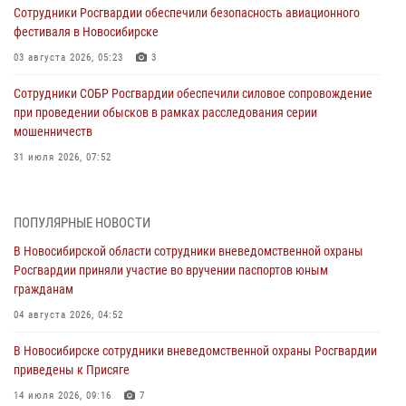
Сотрудники Росгвардии обеспечили безопасность авиационного
фестиваля в Новосибирске
03 августа 2026, 05:23
3
Сотрудники СОБР Росгвардии обеспечили силовое сопровождение
при проведении обысков в рамках расследования серии
мошенничеств
31 июля 2026, 07:52
В Новосибирском военном институте Росгвардии прошло
торжественное вручения оружия курсантам первого курса
ПОПУЛЯРНЫЕ НОВОСТИ
30 июля 2026, 08:11
8
В Новосибирской области сотрудники вневедомственной охраны
Росгвардии приняли участие во вручении паспортов юным
При силовой поддержке бойцов ОМОН и СОБР Росгвардии
гражданам
пресечена деятельность группы лиц, причастных к мошенничеству
в сфере страхования
04 августа 2026, 04:52
29 июля 2026, 05:19
В Новосибирске сотрудники вневедомственной охраны Росгвардии
приведены к Присяге
В Новосибирске сотрудниками вневедомственной охраны
Росгвардии задержан гражданин, находящийся в розыске
14 июля 2026, 09:16
7