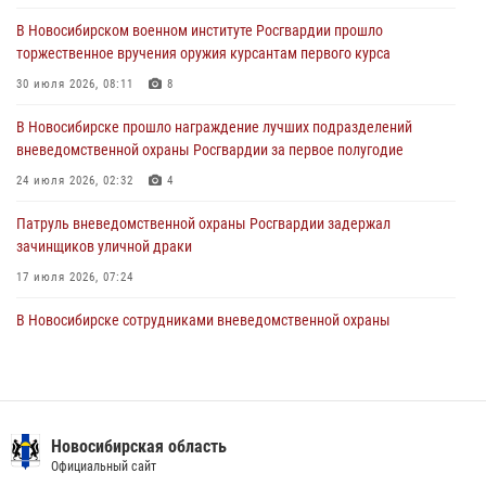
29 июля 2026, 04:56
В Новосибирском военном институте Росгвардии прошло
торжественное вручения оружия курсантам первого курса
В Новосибирске военнослужащие отряда спецназа «Ермак»
Росгвардии провели занятия по беспарашютному десантированию
30 июля 2026, 08:11
8
28 июля 2026, 02:42
2
В Новосибирске прошло награждение лучших подразделений
вневедомственной охраны Росгвардии за первое полугодие
В Новосибирске военнослужащие Росгвардии почтили память детей
– жертв войны в Донбассе
24 июля 2026, 02:32
4
27 июля 2026, 02:16
5
Патруль вневедомственной охраны Росгвардии задержал
зачинщиков уличной драки
17 июля 2026, 07:24
В Новосибирске сотрудниками вневедомственной охраны
Росгвардии задержаны лица, находящихся в розыске
13 июля 2026, 05:32
Экипаж вневедомственной охраны Росгвардии задержал
гражданина, который приобрел наркотическое вещество через
Новосибирская область
«закладку»
Официальный сайт