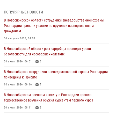
В Новосибирском военном институте Росгвардии прошло
торжественное вручения оружия курсантам первого курса
ПОПУЛЯРНЫЕ НОВОСТИ
30 июля 2026, 08:11
8
В Новосибирской области сотрудники вневедомственной охраны
Росгвардии приняли участие во вручении паспортов юным
При силовой поддержке бойцов ОМОН и СОБР Росгвардии
гражданам
пресечена деятельность группы лиц, причастных к мошенничеству
в сфере страхования
04 августа 2026, 04:52
29 июля 2026, 05:19
В Новосибирской области росгвардейцы проводят уроки
безопасности для несовершеннолетних
В Новосибирске сотрудниками вневедомственной охраны
Росгвардии задержан гражданин, находящийся в розыске
08 июля 2026, 06:01
8
29 июля 2026, 04:56
В Новосибирске сотрудники вневедомственной охраны Росгвардии
приведены к Присяге
В Новосибирске военнослужащие отряда спецназа «Ермак»
Росгвардии провели занятия по беспарашютному десантированию
14 июля 2026, 09:16
7
28 июля 2026, 02:42
2
В Новосибирском военном институте Росгвардии прошло
торжественное вручения оружия курсантам первого курса
В Новосибирске военнослужащие Росгвардии почтили память детей
– жертв войны в Донбассе
30 июля 2026, 08:11
8
27 июля 2026, 02:16
5