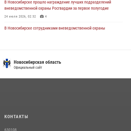
В Новосибирске прошло награждение лучших подразделений
вневедомственной охраны Росгвардии за первое полугодие
24 июля 2026, 02:32
4
В Новосибирске сотрудниками вневедомственной охраны
Росгвардии задержаны лица, находящихся в розыске
13 июля 2026, 05:32
Патруль вневедомственной охраны Росгвардии задержал
зачинщиков уличной драки
Новосибирская область
Официальный сайт
17 июля 2026, 07:24
Экипаж вневедомственной охраны Росгвардии задержал
гражданина, который приобрел наркотическое вещество через
«закладку»
16 июля 2026, 08:39
В Новосибирске сотрудниками вневедомственной охраны
КОНТАКТЫ
Росгвардии задержан подозреваемый в грабеже
13 июля 2026, 05:38
630108