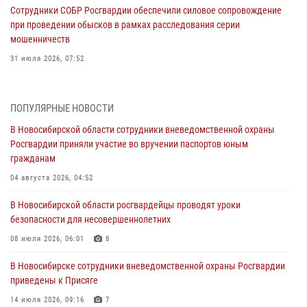
Сотрудники СОБР Росгвардии обеспечили силовое сопровождение
при проведении обысков в рамках расследования серии
мошенничеств
31 июля 2026, 07:52
В Новосибирском военном институте Росгвардии прошло
торжественное вручения оружия курсантам первого курса
ПОПУЛЯРНЫЕ НОВОСТИ
30 июля 2026, 08:11
8
В Новосибирской области сотрудники вневедомственной охраны
Росгвардии приняли участие во вручении паспортов юным
При силовой поддержке бойцов ОМОН и СОБР Росгвардии
гражданам
пресечена деятельность группы лиц, причастных к мошенничеству
в сфере страхования
04 августа 2026, 04:52
29 июля 2026, 05:19
В Новосибирской области росгвардейцы проводят уроки
безопасности для несовершеннолетних
В Новосибирске сотрудниками вневедомственной охраны
Росгвардии задержан гражданин, находящийся в розыске
08 июля 2026, 06:01
8
29 июля 2026, 04:56
В Новосибирске сотрудники вневедомственной охраны Росгвардии
приведены к Присяге
В Новосибирске военнослужащие отряда спецназа «Ермак»
Росгвардии провели занятия по беспарашютному десантированию
14 июля 2026, 09:16
7