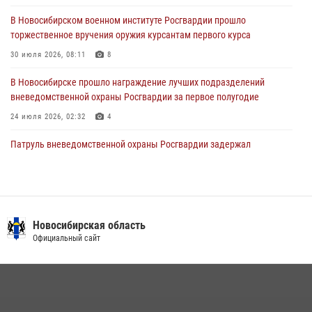
28 июля 2026, 02:42
2
В Новосибирском военном институте Росгвардии прошло
торжественное вручения оружия курсантам первого курса
В Новосибирске военнослужащие Росгвардии почтили память детей
– жертв войны в Донбассе
30 июля 2026, 08:11
8
27 июля 2026, 02:16
5
В Новосибирске прошло награждение лучших подразделений
вневедомственной охраны Росгвардии за первое полугодие
24 июля 2026, 02:32
4
Патруль вневедомственной охраны Росгвардии задержал
зачинщиков уличной драки
17 июля 2026, 07:24
Экипаж вневедомственной охраны Росгвардии задержал
гражданина, который приобрел наркотическое вещество через
Новосибирская область
«закладку»
Официальный сайт
16 июля 2026, 08:39
В Новосибирске сотрудниками вневедомственной охраны
Росгвардии задержаны лица, находящихся в розыске