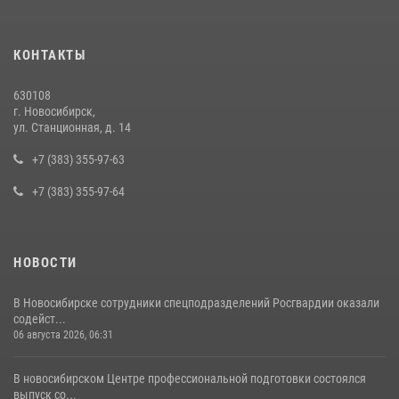
13 июля 2026, 05:32
В Новосибирске сотрудниками вневедомственной охраны
КОНТАКТЫ
Росгвардии задержан подозреваемый в грабеже
13 июля 2026, 05:38
630108
г. Новосибирск,
За серию краж экипажем вневедомственной охраны Росгвардии
ул. Станционная, д. 14
задержан житель Новосибирска
+7 (383) 355-97-63
10 июля 2026, 04:33
+7 (383) 355-97-64
НОВОСТИ
В Новосибирске сотрудники спецподразделений Росгвардии оказали
содейст...
06 августа 2026, 06:31
В новосибирском Центре профессиональной подготовки состоялся
выпуск со...