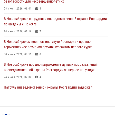
безопасности для несовершеннолетних
В Новосибирске сотрудниками вневедомственной охраны
Росгвардии задержан гражданин, находящийся в розыске
08 июля 2026, 06:01
8
29 июля 2026, 04:56
В Новосибирске сотрудники вневедомственной охраны Росгвардии
приведены к Присяге
В Новосибирске военнослужащие отряда спецназа «Ермак»
Росгвардии провели занятия по беспарашютному десантированию
14 июля 2026, 09:16
7
28 июля 2026, 02:42
2
В Новосибирском военном институте Росгвардии прошло
торжественное вручения оружия курсантам первого курса
В Новосибирске военнослужащие Росгвардии почтили память детей
– жертв войны в Донбассе
30 июля 2026, 08:11
8
27 июля 2026, 02:16
5
В Новосибирске прошло награждение лучших подразделений
вневедомственной охраны Росгвардии за первое полугодие
24 июля 2026, 02:32
4
Патруль вневедомственной охраны Росгвардии задержал
зачинщиков уличной драки
17 июля 2026, 07:24
Экипаж вневедомственной охраны Росгвардии задержал