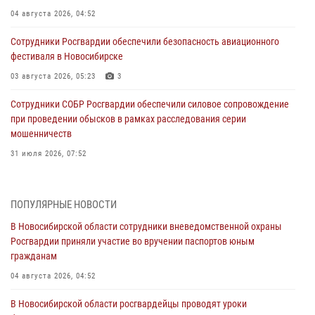
04 августа 2026, 04:52
Сотрудники Росгвардии обеспечили безопасность авиационного
фестиваля в Новосибирске
03 августа 2026, 05:23
3
Сотрудники СОБР Росгвардии обеспечили силовое сопровождение
при проведении обысков в рамках расследования серии
мошенничеств
31 июля 2026, 07:52
В Новосибирском военном институте Росгвардии прошло
торжественное вручения оружия курсантам первого курса
ПОПУЛЯРНЫЕ НОВОСТИ
30 июля 2026, 08:11
8
В Новосибирской области сотрудники вневедомственной охраны
Росгвардии приняли участие во вручении паспортов юным
При силовой поддержке бойцов ОМОН и СОБР Росгвардии
гражданам
пресечена деятельность группы лиц, причастных к мошенничеству
в сфере страхования
04 августа 2026, 04:52
29 июля 2026, 05:19
В Новосибирской области росгвардейцы проводят уроки