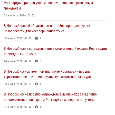
Росгвардии приняли участие во вручении паспортов юным
При силовой поддержке бойцов ОМОН и СОБР Росгвардии
гражданам
пресечена деятельность группы лиц, причастных к мошенничеству
в сфере страхования
04 августа 2026, 04:52
29 июля 2026, 05:19
В Новосибирской области росгвардейцы проводят уроки
безопасности для несовершеннолетних
В Новосибирске сотрудниками вневедомственной охраны
Росгвардии задержан гражданин, находящийся в розыске
08 июля 2026, 06:01
8
29 июля 2026, 04:56
В Новосибирске сотрудники вневедомственной охраны Росгвардии
приведены к Присяге
В Новосибирске военнослужащие отряда спецназа «Ермак»
Росгвардии провели занятия по беспарашютному десантированию
14 июля 2026, 09:16
7
28 июля 2026, 02:42
2
В Новосибирском военном институте Росгвардии прошло
торжественное вручения оружия курсантам первого курса
В Новосибирске военнослужащие Росгвардии почтили память детей
– жертв войны в Донбассе
30 июля 2026, 08:11
8
27 июля 2026, 02:16
5
В Новосибирске прошло награждение лучших подразделений
вневедомственной охраны Росгвардии за первое полугодие
24 июля 2026, 02:32
4