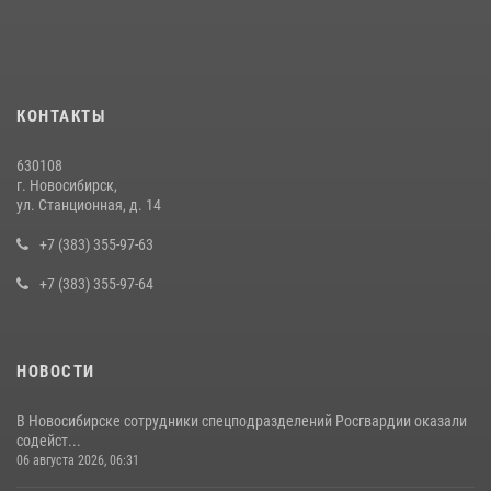
гражданина, который приобрел наркотическое вещество через
«закладку»
16 июля 2026, 08:39
В Новосибирске сотрудниками вневедомственной охраны
КОНТАКТЫ
Росгвардии задержан подозреваемый в грабеже
13 июля 2026, 05:38
630108
г. Новосибирск,
За серию краж экипажем вневедомственной охраны Росгвардии
ул. Станционная, д. 14
задержан житель Новосибирска
+7 (383) 355-97-63
10 июля 2026, 04:33
+7 (383) 355-97-64
НОВОСТИ
В Новосибирске сотрудники спецподразделений Росгвардии оказали
содейст...
06 августа 2026, 06:31