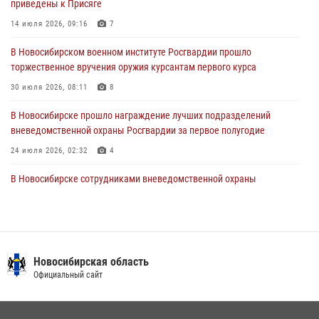
приведены к Присяге
В Новосибирске военнослужащие отряда спецназа «Ермак»
Росгвардии провели занятия по беспарашютному десантированию
14 июля 2026, 09:16
7
28 июля 2026, 02:42
2
В Новосибирском военном институте Росгвардии прошло
торжественное вручения оружия курсантам первого курса
В Новосибирске военнослужащие Росгвардии почтили память детей
– жертв войны в Донбассе
30 июля 2026, 08:11
8
27 июля 2026, 02:16
5
В Новосибирске прошло награждение лучших подразделений
вневедомственной охраны Росгвардии за первое полугодие
24 июля 2026, 02:32
4
В Новосибирске сотрудниками вневедомственной охраны
Росгвардии задержаны лица, находящихся в розыске
13 июля 2026, 05:32
Патруль вневедомственной охраны Росгвардии задержал
зачинщиков уличной драки
Новосибирская область
Официальный сайт
17 июля 2026, 07:24
Экипаж вневедомственной охраны Росгвардии задержал