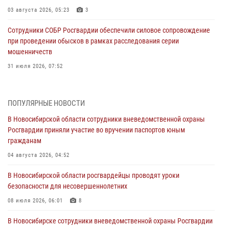
03 августа 2026, 05:23
3
Сотрудники СОБР Росгвардии обеспечили силовое сопровождение
при проведении обысков в рамках расследования серии
мошенничеств
31 июля 2026, 07:52
В Новосибирском военном институте Росгвардии прошло
торжественное вручения оружия курсантам первого курса
ПОПУЛЯРНЫЕ НОВОСТИ
30 июля 2026, 08:11
8
В Новосибирской области сотрудники вневедомственной охраны
Росгвардии приняли участие во вручении паспортов юным
При силовой поддержке бойцов ОМОН и СОБР Росгвардии
гражданам
пресечена деятельность группы лиц, причастных к мошенничеству
в сфере страхования
04 августа 2026, 04:52
29 июля 2026, 05:19
В Новосибирской области росгвардейцы проводят уроки
безопасности для несовершеннолетних
В Новосибирске сотрудниками вневедомственной охраны
Росгвардии задержан гражданин, находящийся в розыске
08 июля 2026, 06:01
8
29 июля 2026, 04:56
В Новосибирске сотрудники вневедомственной охраны Росгвардии