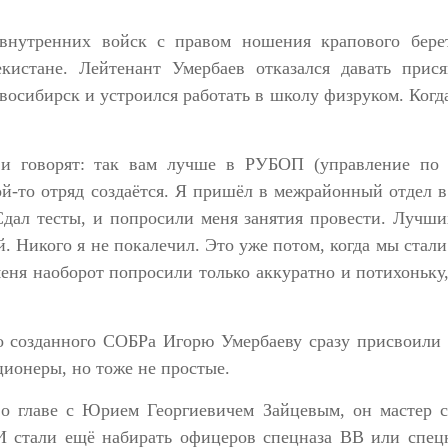
внутренних войск с правом ношения крапового берет
кистане. Лейтенант Умербаев отказался давать прися
овосибирск и устроился работать в школу физруком. Ког
 говорят: так вам лучше в РУБОП (управление по 
ой-то отряд создаётся. Я пришёл в межрайонный отдел в
дал тесты, и попросили меня занятия провести. Лучш
. Никого я не покалечил. Это уже потом, когда мы стали
меня наоборот попросили только аккуратно и потихоньку
о созданного СОБРа Игорю Умербаеву сразу присвоили
ционеры, но тоже не простые.
о главе с Юрием Георгиевичем Зайцевым, он мастер с
 И стали ещё набирать офицеров спецназа ВВ или спец