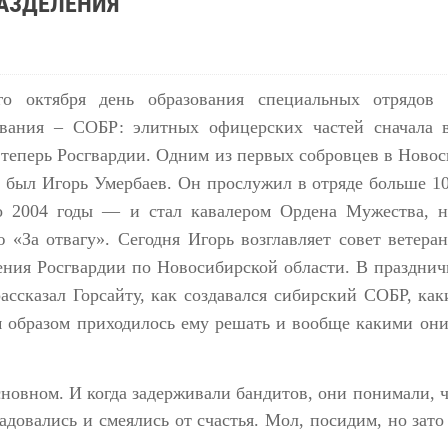
АЗДЕЛЕНИЯ
го октября день образования специальных отрядов 
ования – СОБР: элитных офицерских частей сначала в
теперь Росгвардии. Одним из первых собровцев в Ново
 был Игорь Умербаев. Он прослужил в отряде больше 1
о 2004 годы — и стал кавалером Ордена Мужества, н
 «За отвагу». Сегодня Игорь возглавляет совет ветер
ения Росгвардии по Новосибирской области. В праздни
ассказал Горсайту, как создавался сибирский СОБР, как
м образом приходилось ему решать и вообще какими он
новном. И когда задерживали бандитов, они понимали, ч
адовались и смеялись от счастья. Мол, посидим, но зат