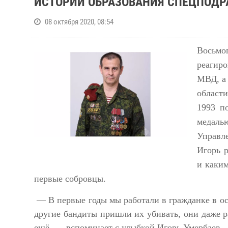
ИСТОРИИ ОБРАЗОВАНИЯ СПЕЦПОДР
08 октября 2020, 08:54
Восьмо
реагир
МВД, а 
области
1993 п
медалью
Управл
Игорь р
и каки
первые собровцы.
— В первые годы мы работали в гражданке в ос
другие бандиты пришли их убивать, они даже р
ещё, — вспоминает с улыбкой Игорь Умербаев.