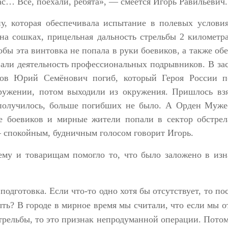
ас… Всё, поехали, ребята», — смеётся Игорь Равильевич.
, которая обеспечивала испытание в полевых условия
на сошках, прицельная дальность стрельбы 2 километр
бы эта винтовка не попала в руки боевиков, а также об
али деятельность профессиональных подрывников. В за
мов Юрий Семёнович погиб, который Героя России п
ружении, потом выходили из окружения. Пришлось взя
 получилось, больше погибших не было. А Орден Мужес
е боевиков и мирные жители попали в сектор обстрел
— спокойным, будничным голосом говорит Игорь.
ему и товарищам помогло то, что было заложено в из
подготовка. Если что-то одно хотя бы отсутствует, то по
ыть? В городе в мирное время мы считали, что если мы 
трельбы, то это признак непродуманной операции. Пото