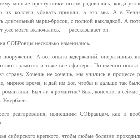
тому многие преступники потом радовались, когда узна
то их коллеги убивать пришли, а это мы. А в Чечн
ь длительный марш-бросок, с полной выкладкой. А по
т уже мозги включались, — рассказывает он.
ека СОБРовцы несколько изменились.
 вооружение. А вот опыта задержаний, оперативных в
ботают грамотно и тоже все офицеры. Но именно опыта
ул страну. Хочешь не хочешь, мы учились в процессе 
 мирное время, и дай им Бог, чтобы и дальше так был
я романтики. Был ли я романтик? Был, конечно, а сейчас 
ь Умербаев.
рого реагирования, нынешним СОБравцам, как и воо
я.
ья сибирского крепкого, чтобы любые болезни проходили