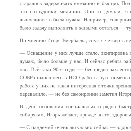
старались задерживать внезапно и быстро. Поэ
это сотрудники милиции. Они-то думали, ч
выносливость была нужна. Например, совершит
было задачу выполнить и живыми остаться — ту
По мнению Игоря Умербаева, спустя четверть в
— Оснащение у них лучше стало, экипировка и
думаю, было больше у нас. И сейчас ребята ра
нас. Всё-таки 90-е годы — беспредел захлестн
СОБРа нынешнего в НСО работы чуть поменьше,
работа у них не такая интересная с точки зрени
перевалило, — не без самоиронии заметил Игор
В день основания специальных отрядов быст
сибирякам, Игорь желает, прежде всего, здоровь
— С пандемий очень актуально сейчас — здоров