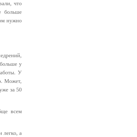
вали, что
е больше
том нужно
недрений,
 больше у
работы. У
о. Может,
уже за 50
бще всем
 легко, а