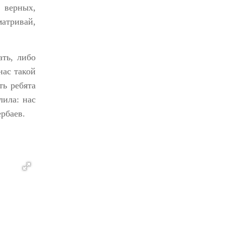
 верных,
матривай,
ать, либо
нас такой
ть ребята
лила: нас
рбаев.