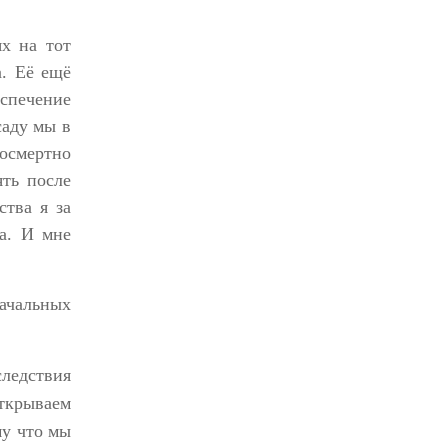
Экипаж вневедомственной охраны
х на тот
Росгвардии задержал гражданина, который
приобрел наркотическое вещество через
а. Её ещё
«закладку»
еспечение
16 июля 2026, 08:39
саду мы в
осмертно
За серию краж экипажем вневедомственной
охраны Росгвардии задержан житель
ть после
Новосибирска
тва я за
10 июля 2026, 04:33
а. И мне
В Новосибирске сотрудниками
вневедомственной охраны Росгвардии
начальных
задержан подозреваемый в грабеже
13 июля 2026, 05:38
следствия
открываем
му что мы