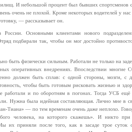
чилищ. И небольшой процент был бывших спортсменов 
вень очень не плохой. Кроме некоторых водителей у нас
отовку, — рассказывает он.
 России. Основными клиентами нового подразделен
тряд подбирали так, чтобы он мог достойно противост
льно быть физически сильным. Работали не только на зад
чных оперативных внедрениях. Впоследствии многие 
енно должен быть сплав: с одной стороны, мозги, с 
товность, чтобы быть готовым рисковать жизнью и здо
е работали и по оборотням в погонах. Тогда УСБ ещё
ли. Нужна была идейная составляющая. Лично мне в с
н-Тиана» — по тем временам очень даже неплохо. Гово
бого человека, на которого скажешь». И никто при
ы их приняли после того, как в засаде трое суток о