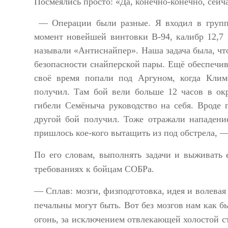
Посмеялись просто: «Да, конечно-конечно, сейч
— Операции были разные. Я входил в группу
момент новейшей винтовки В-94, калибр 12,7 
называли «Антиснайпер». Наша задача была, что
безопасности снайперской пары. Ещё обеспечив
своё время попали под Аргуном, когда Кли
получил. Там бой вели больше 12 часов в ок
гибели Семёныча руководство на себя. Вроде
другой бой получил. Тоже отражали нападени
пришлось кое-кого вытащить из под обстрела, 
По его словам, выполнять задачи и выживать 
требованиях к бойцам СОБРа.
— Сплав: мозги, физподготовка, идея и волевая 
печальны могут быть. Вот без мозгов нам как б
огонь, за исключением отвлекающей холостой с