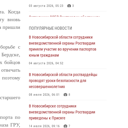
03 августа 2026, 05:23
3
а. Когда
Сотрудники СОБР Росгвардии обеспечили
гу вновь
силовое сопровождение при проведении
да пришли
ПОПУЛЯРНЫЕ НОВОСТИ
обысков в рамках расследования серии
мошенничеств
В Новосибирской области сотрудники
вневедомственной охраны Росгвардии
31 июля 2026, 07:52
борьбе с
приняли участие во вручении паспортов
 Бердске,
В Новосибирском военном институте
юным гражданам
Росгвардии прошло торжественное вручения
их бойцов
04 августа 2026, 04:52
оружия курсантам первого курса
 отвечать
В Новосибирской области росгвардейцы
30 июля 2026, 08:11
8
, поэтому
проводят уроки безопасности для
При силовой поддержке бойцов ОМОН и
несовершеннолетних
СОБР Росгвардии пресечена деятельность
08 июля 2026, 06:01
8
 старшего
группы лиц, причастных к мошенничеству в
сфере страхования
В Новосибирске сотрудники
вневедомственной охраны Росгвардии
29 июля 2026, 05:19
порта по
приведены к Присяге
В Новосибирске сотрудниками
наза ГРУ,
14 июля 2026, 09:16
7