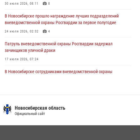
Росгвардии провели занятия по беспарашютному десантированию
30 июля 2026, 08:11
8
28 июля 2026, 02:42
2
В Новосибирске прошло награждение лучших подразделений
вневедомственной охраны Росгвардии за первое полугодие
В Новосибирске военнослужащие Росгвардии почтили память детей
– жертв войны в Донбассе
24 июля 2026, 02:32
4
27 июля 2026, 02:16
5
Патруль вневедомственной охраны Росгвардии задержал
зачинщиков уличной драки
17 июля 2026, 07:24
В Новосибирске сотрудниками вневедомственной охраны
Росгвардии задержаны лица, находящихся в розыске
13 июля 2026, 05:32
Экипаж вневедомственной охраны Росгвардии задержал
гражданина, который приобрел наркотическое вещество через
Новосибирская область
«закладку»
Официальный сайт
16 июля 2026, 08:39
За серию краж экипажем вневедомственной охраны Росгвардии