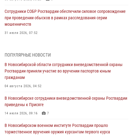
Сотрудники СОБР Росгвардии обеспечили силовое сопровождение
при проведении обысков в рамках расследования серии
мошенничеств
31 июля 2026, 07:52
В Новосибирском военном институте Росгвардии прошло
торжественное вручения оружия курсантам первого курса
ПОПУЛЯРНЫЕ НОВОСТИ
30 июля 2026, 08:11
8
В Новосибирской области сотрудники вневедомственной охраны
Росгвардии приняли участие во вручении паспортов юным
При силовой поддержке бойцов ОМОН и СОБР Росгвардии
гражданам
пресечена деятельность группы лиц, причастных к мошенничеству
в сфере страхования
04 августа 2026, 04:52
29 июля 2026, 05:19
В Новосибирске сотрудники вневедомственной охраны Росгвардии
приведены к Присяге
В Новосибирске сотрудниками вневедомственной охраны
Росгвардии задержан гражданин, находящийся в розыске
14 июля 2026, 09:16
7
29 июля 2026, 04:56
В Новосибирском военном институте Росгвардии прошло
торжественное вручения оружия курсантам первого курса
В Новосибирске военнослужащие отряда спецназа «Ермак»