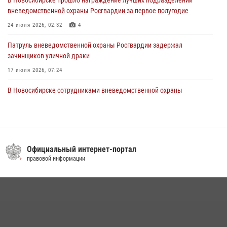
В Новосибирске прошло награждение лучших подразделений
вневедомственной охраны Росгвардии за первое полугодие
В Новосибирске военнослужащие Росгвардии почтили память детей
– жертв войны в Донбассе
24 июля 2026, 02:32
4
27 июля 2026, 02:16
5
Патруль вневедомственной охраны Росгвардии задержал
зачинщиков уличной драки
17 июля 2026, 07:24
В Новосибирске сотрудниками вневедомственной охраны
Росгвардии задержаны лица, находящихся в розыске
13 июля 2026, 05:32
Экипаж вневедомственной охраны Росгвардии задержал
гражданина, который приобрел наркотическое вещество через
Официальный интернет-портал
«закладку»
правовой информации
16 июля 2026, 08:39
За серию краж экипажем вневедомственной охраны Росгвардии
задержан житель Новосибирска
10 июля 2026, 04:33