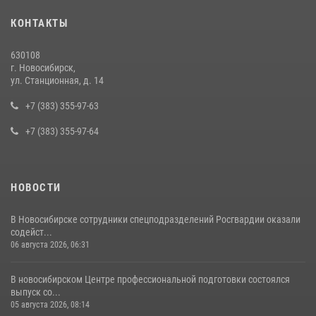
В Новосибирске сотрудниками вневедомственной охраны
КОНТАКТЫ
Росгвардии задержан подозреваемый в грабеже
13 июля 2026, 05:38
630108
г. Новосибирск,
При силовой поддержке бойцов ОМОН и СОБР Росгвардии
ул. Станционная, д. 14
пресечена деятельность группы лиц, причастных к мошенничеству
в сфере страхования
+7 (383) 355-97-63
29 июля 2026, 05:19
+7 (383) 355-97-64
НОВОСТИ
В Новосибирске сотрудники спецподразделений Росгвардии оказали
содейст...
06 августа 2026, 06:31
В новосибирском Центре профессиональной подготовки состоялся
выпуск со...
05 августа 2026, 08:14