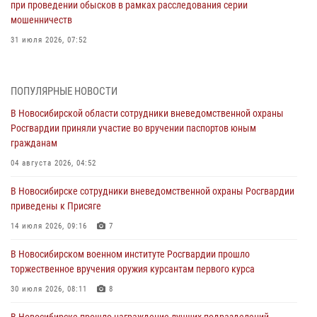
при проведении обысков в рамках расследования серии
мошенничеств
31 июля 2026, 07:52
В Новосибирском военном институте Росгвардии прошло
торжественное вручения оружия курсантам первого курса
ПОПУЛЯРНЫЕ НОВОСТИ
30 июля 2026, 08:11
8
В Новосибирской области сотрудники вневедомственной охраны
Росгвардии приняли участие во вручении паспортов юным
При силовой поддержке бойцов ОМОН и СОБР Росгвардии
гражданам
пресечена деятельность группы лиц, причастных к мошенничеству
в сфере страхования
04 августа 2026, 04:52
29 июля 2026, 05:19
В Новосибирске сотрудники вневедомственной охраны Росгвардии
приведены к Присяге
В Новосибирске сотрудниками вневедомственной охраны
Росгвардии задержан гражданин, находящийся в розыске
14 июля 2026, 09:16
7
29 июля 2026, 04:56
В Новосибирском военном институте Росгвардии прошло
торжественное вручения оружия курсантам первого курса
В Новосибирске военнослужащие отряда спецназа «Ермак»
Росгвардии провели занятия по беспарашютному десантированию
30 июля 2026, 08:11
8
28 июля 2026, 02:42
2