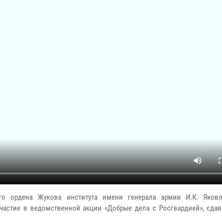
го ордена Жукова института имени генерала армии И.К. Яков
астие в ведомственной акции «Добрые дела с Росгвардией», сдав