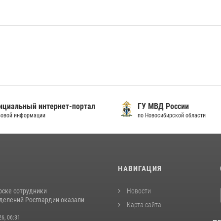
иальный интернет-портал
ГУ МВД России
вой информации
по Новосибирской области
И
НАВИГАЦИЯ
рске сотрудники
Новости
делений Росгвардии оказали
Карта сайта
26, 06:31