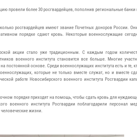
ию провели более 30 росгвардейцев, пополнив региональные банки 
сколько росгвардейцев имеют звание Почетных доноров России. Они
иативном порядке сдают кровь. Некоторые военнослужащие сегод
орской акции стало уже традиционным. С каждым годом количес
ников военного института становится все больше. Многие участн
а постоянной основе. Среди военнослужащих института есть и те, к
оеннослужащих, которые не только вместе служат, но и вместе сда
ческой работе Новосибирского военного института Росгвардии кап
рочном порядке приходят на помощь, чтобы сдать кровь для нуждающ
ого военного института Росгвардии поблагодарили персонал ме
ь человеческие жизни.