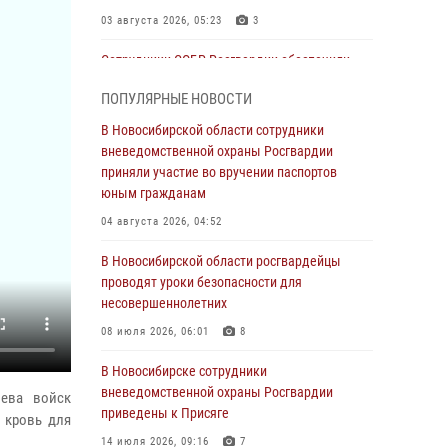
03 августа 2026, 05:23
3
Сотрудники СОБР Росгвардии обеспечили
силовое сопровождение при проведении
ПОПУЛЯРНЫЕ НОВОСТИ
обысков в рамках расследования серии
мошенничеств
В Новосибирской области сотрудники
вневедомственной охраны Росгвардии
31 июля 2026, 07:52
приняли участие во вручении паспортов
В Новосибирском военном институте
юным гражданам
Росгвардии прошло торжественное вручения
04 августа 2026, 04:52
оружия курсантам первого курса
В Новосибирской области росгвардейцы
30 июля 2026, 08:11
8
проводят уроки безопасности для
При силовой поддержке бойцов ОМОН и
несовершеннолетних
СОБР Росгвардии пресечена деятельность
08 июля 2026, 06:01
8
группы лиц, причастных к мошенничеству в
сфере страхования
В Новосибирске сотрудники
вневедомственной охраны Росгвардии
29 июля 2026, 05:19
лева войск
приведены к Присяге
 кровь для
В Новосибирске сотрудниками
14 июля 2026, 09:16
7