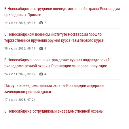
29 июля 2026, 05:19
В Новосибирске сотрудники вневедомственной охраны Росгвардии
приведены к Присяге
В Новосибирске сотрудниками вневедомственной охраны
Росгвардии задержан гражданин, находящийся в розыске
14 июля 2026, 09:16
7
29 июля 2026, 04:56
В Новосибирском военном институте Росгвардии прошло
торжественное вручения оружия курсантам первого курса
В Новосибирске военнослужащие отряда спецназа «Ермак»
Росгвардии провели занятия по беспарашютному десантированию
30 июля 2026, 08:11
8
28 июля 2026, 02:42
2
В Новосибирске прошло награждение лучших подразделений
вневедомственной охраны Росгвардии за первое полугодие
В Новосибирске военнослужащие Росгвардии почтили память детей
– жертв войны в Донбассе
24 июля 2026, 02:32
4
27 июля 2026, 02:16
5
Патруль вневедомственной охраны Росгвардии задержал
зачинщиков уличной драки
17 июля 2026, 07:24
В Новосибирске сотрудниками вневедомственной охраны
Росгвардии задержаны лица, находящихся в розыске
13 июля 2026, 05:32