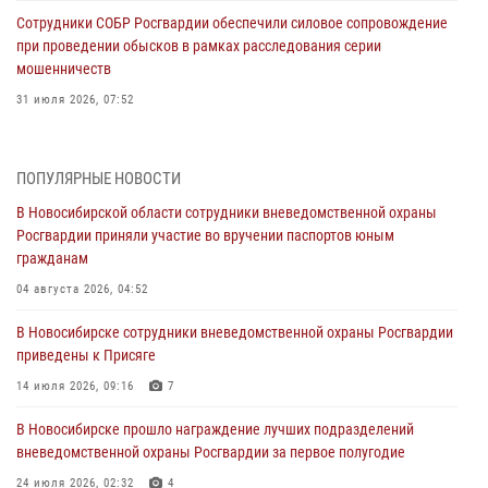
Сотрудники СОБР Росгвардии обеспечили силовое сопровождение
при проведении обысков в рамках расследования серии
мошенничеств
31 июля 2026, 07:52
В Новосибирском военном институте Росгвардии прошло
торжественное вручения оружия курсантам первого курса
ПОПУЛЯРНЫЕ НОВОСТИ
30 июля 2026, 08:11
8
В Новосибирской области сотрудники вневедомственной охраны
Росгвардии приняли участие во вручении паспортов юным
При силовой поддержке бойцов ОМОН и СОБР Росгвардии
гражданам
пресечена деятельность группы лиц, причастных к мошенничеству
в сфере страхования
04 августа 2026, 04:52
29 июля 2026, 05:19
В Новосибирске сотрудники вневедомственной охраны Росгвардии
приведены к Присяге
В Новосибирске сотрудниками вневедомственной охраны
Росгвардии задержан гражданин, находящийся в розыске
14 июля 2026, 09:16
7
29 июля 2026, 04:56
В Новосибирске прошло награждение лучших подразделений
вневедомственной охраны Росгвардии за первое полугодие
В Новосибирске военнослужащие отряда спецназа «Ермак»
Росгвардии провели занятия по беспарашютному десантированию
24 июля 2026, 02:32
4