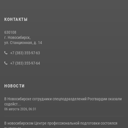
в сфере страхования
29 июля 2026, 05:19
КОНТАКТЫ
В Новосибирске сотрудниками вневедомственной охраны
Росгвардии задержан подозреваемый в грабеже
630108
13 июля 2026, 05:38
г. Новосибирск,
ул. Станционная, д. 14
В Новосибирске при силовой поддержке сотрудников СОБР
Росгвардии задержаны двое мужчин, подозреваемых в
+7 (383) 355-97-63
совершении противоправных действий в отношении сотрудников
+7 (383) 355-97-64
полиции
16 июля 2026, 03:39
НОВОСТИ
В Новосибирске сотрудники спецподразделений Росгвардии оказали
содейст...
06 августа 2026, 06:31
В новосибирском Центре профессиональной подготовки состоялся