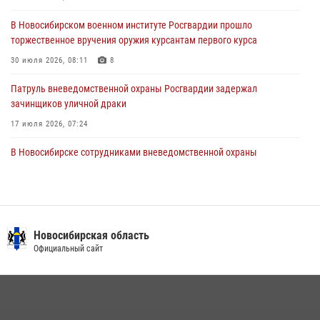
28 июля 2026, 02:42
2
В Новосибирском военном институте Росгвардии прошло
торжественное вручения оружия курсантам первого курса
В Новосибирске военнослужащие Росгвардии почтили память детей
– жертв войны в Донбассе
30 июля 2026, 08:11
8
27 июля 2026, 02:16
5
Патруль вневедомственной охраны Росгвардии задержал
зачинщиков уличной драки
17 июля 2026, 07:24
В Новосибирске сотрудниками вневедомственной охраны
Росгвардии задержаны лица, находящихся в розыске
13 июля 2026, 05:32
Экипаж вневедомственной охраны Росгвардии задержал
гражданина, который приобрел наркотическое вещество через
Новосибирская область
«закладку»
Официальный сайт
16 июля 2026, 08:39
При силовой поддержке бойцов ОМОН и СОБР Росгвардии
пресечена деятельность группы лиц, причастных к мошенничеству