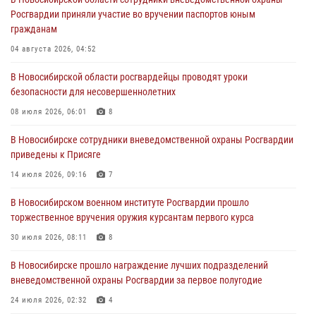
Росгвардии приняли участие во вручении паспортов юным
При силовой поддержке бойцов ОМОН и СОБР Росгвардии
гражданам
пресечена деятельность группы лиц, причастных к мошенничеству
в сфере страхования
04 августа 2026, 04:52
29 июля 2026, 05:19
В Новосибирской области росгвардейцы проводят уроки
безопасности для несовершеннолетних
В Новосибирске сотрудниками вневедомственной охраны
Росгвардии задержан гражданин, находящийся в розыске
08 июля 2026, 06:01
8
29 июля 2026, 04:56
В Новосибирске сотрудники вневедомственной охраны Росгвардии
приведены к Присяге
В Новосибирске военнослужащие отряда спецназа «Ермак»
Росгвардии провели занятия по беспарашютному десантированию
14 июля 2026, 09:16
7
28 июля 2026, 02:42
2
В Новосибирском военном институте Росгвардии прошло
торжественное вручения оружия курсантам первого курса
В Новосибирске военнослужащие Росгвардии почтили память детей
– жертв войны в Донбассе
30 июля 2026, 08:11
8
27 июля 2026, 02:16
5
В Новосибирске прошло награждение лучших подразделений
вневедомственной охраны Росгвардии за первое полугодие
24 июля 2026, 02:32
4