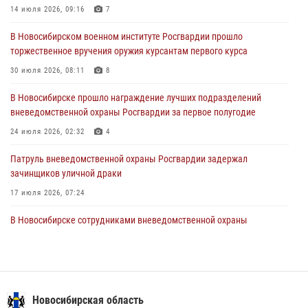
Росгвардии задержан гражданин, находящийся в розыске
14 июля 2026, 09:16
7
29 июля 2026, 04:56
В Новосибирском военном институте Росгвардии прошло
торжественное вручения оружия курсантам первого курса
В Новосибирске военнослужащие отряда спецназа «Ермак»
Росгвардии провели занятия по беспарашютному десантированию
30 июля 2026, 08:11
8
28 июля 2026, 02:42
2
В Новосибирске прошло награждение лучших подразделений
вневедомственной охраны Росгвардии за первое полугодие
В Новосибирске военнослужащие Росгвардии почтили память детей
– жертв войны в Донбассе
24 июля 2026, 02:32
4
27 июля 2026, 02:16
5
Патруль вневедомственной охраны Росгвардии задержал
зачинщиков уличной драки
17 июля 2026, 07:24
В Новосибирске сотрудниками вневедомственной охраны
Росгвардии задержаны лица, находящихся в розыске
13 июля 2026, 05:32
Экипаж вневедомственной охраны Росгвардии задержал
гражданина, который приобрел наркотическое вещество через
Новосибирская область