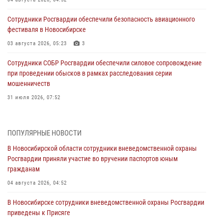
Сотрудники Росгвардии обеспечили безопасность авиационного
фестиваля в Новосибирске
03 августа 2026, 05:23
3
Сотрудники СОБР Росгвардии обеспечили силовое сопровождение
при проведении обысков в рамках расследования серии
мошенничеств
31 июля 2026, 07:52
В Новосибирском военном институте Росгвардии прошло
торжественное вручения оружия курсантам первого курса
ПОПУЛЯРНЫЕ НОВОСТИ
30 июля 2026, 08:11
8
В Новосибирской области сотрудники вневедомственной охраны
Росгвардии приняли участие во вручении паспортов юным
При силовой поддержке бойцов ОМОН и СОБР Росгвардии
гражданам
пресечена деятельность группы лиц, причастных к мошенничеству
в сфере страхования
04 августа 2026, 04:52
29 июля 2026, 05:19
В Новосибирске сотрудники вневедомственной охраны Росгвардии
приведены к Присяге
В Новосибирске сотрудниками вневедомственной охраны