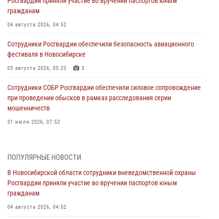
Росгвардии приняли участие во вручении паспортов юным
гражданам
04 августа 2026, 04:52
Сотрудники Росгвардии обеспечили безопасность авиационного
фестиваля в Новосибирске
03 августа 2026, 05:23
3
Сотрудники СОБР Росгвардии обеспечили силовое сопровождение
при проведении обысков в рамках расследования серии
мошенничеств
31 июля 2026, 07:52
В Новосибирском военном институте Росгвардии прошло
торжественное вручения оружия курсантам первого курса
ПОПУЛЯРНЫЕ НОВОСТИ
30 июля 2026, 08:11
8
В Новосибирской области сотрудники вневедомственной охраны
Росгвардии приняли участие во вручении паспортов юным
При силовой поддержке бойцов ОМОН и СОБР Росгвардии
гражданам
пресечена деятельность группы лиц, причастных к мошенничеству
в сфере страхования
04 августа 2026, 04:52