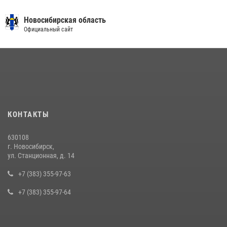
В Новосибирске сотрудниками вневедомственной охраны
Росгвардии задержаны лица, находящихся в розыске
Новосибирская область
Официальный сайт
13 июля 2026, 05:32
Экипаж вневедомственной охраны Росгвардии задержал
гражданина, который приобрел наркотическое вещество через
«закладку»
16 июля 2026, 08:39
За серию краж экипажем вневедомственной охраны Росгвардии
КОНТАКТЫ
задержан житель Новосибирска
10 июля 2026, 04:33
630108
г. Новосибирск,
В Новосибирске сотрудниками вневедомственной охраны
ул. Станционная, д. 14
Росгвардии задержан подозреваемый в грабеже
+7 (383) 355-97-63
13 июля 2026, 05:38
+7 (383) 355-97-64