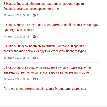
29 июля 2026, 05:19
В Новосибирской области росгвардейцы проводят уроки
безопасности для несовершеннолетних
В Новосибирске сотрудниками вневедомственной охраны
Росгвардии задержан гражданин, находящийся в розыске
08 июля 2026, 06:01
8
29 июля 2026, 04:56
В Новосибирске сотрудники вневедомственной охраны Росгвардии
приведены к Присяге
В Новосибирске военнослужащие отряда спецназа «Ермак»
Росгвардии провели занятия по беспарашютному десантированию
14 июля 2026, 09:16
7
28 июля 2026, 02:42
2
В Новосибирском военном институте Росгвардии прошло
торжественное вручения оружия курсантам первого курса
В Новосибирске военнослужащие Росгвардии почтили память детей
– жертв войны в Донбассе
30 июля 2026, 08:11
8
27 июля 2026, 02:16
5
В Новосибирске прошло награждение лучших подразделений
вневедомственной охраны Росгвардии за первое полугодие
24 июля 2026, 02:32
4
Патруль вневедомственной охраны Росгвардии задержал
зачинщиков уличной драки
17 июля 2026, 07:24