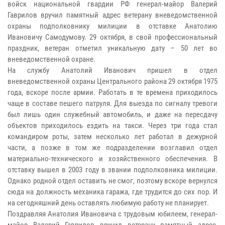
войск национальной гвардии РФ генерал-майор Валерий
Гаврилов вручил памятный адрес ветерану вневедомственной
охраны подполковнику милиции в отставке Анатолию
Ивановичу Самодумову. 29 октября, в свой профессиональный
праздник, ветеран отметил уникальную дату – 50 лет во
вневедомственной охране.
На службу Анатолий Иванович пришел в отдел
вневедомственной охраны Центрального района 29 октября 1975
года, вскоре после армии. Работать в те времена приходилось
чаще в составе пешего патруля. Для выезда по сигналу тревоги
был лишь один служебный автомобиль, и даже на пересдачу
объектов приходилось ездить на такси. Через три года стал
командиром роты, затем несколько лет работал в дежурной
части, а позже в том же подразделении возглавил отдел
материально-технического и хозяйственного обеспечения. В
отставку вышел в 2003 году в звании подполковника милиции.
Однако родной отдел оставить не смог, поэтому вскоре вернулся
сюда на должность механика гаража, где трудится до сих пор. И
на сегодняшний день оставлять любимую работу не планирует.
Поздравляя Анатолия Ивановича с трудовым юбилеем, генерал-
майор Валерий Гаврилов вручил ветерану памятный адрес,