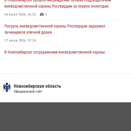
вневедомственной охраны Росгвардии за первое полугодие
В Новосибирске военнослужащие Росгвардии почтили память детей
– жертв войны в Донбассе
24 июля 2026, 02:32
4
27 июля 2026, 02:16
5
Патруль вневедомственной охраны Росгвардии задержал
зачинщиков уличной драки
17 июля 2026, 07:24
В Новосибирске сотрудниками вневедомственной охраны
Росгвардии задержаны лица, находящихся в розыске
13 июля 2026, 05:32
Экипаж вневедомственной охраны Росгвардии задержал
гражданина, который приобрел наркотическое вещество через
Новосибирская область
«закладку»
Официальный сайт
16 июля 2026, 08:39
За серию краж экипажем вневедомственной охраны Росгвардии
задержан житель Новосибирска
10 июля 2026, 04:33