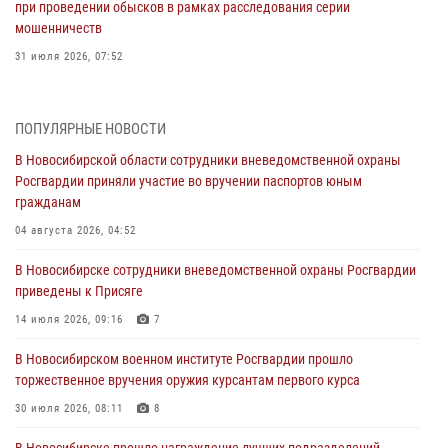
при проведении обысков в рамках расследования серии
мошенничеств
31 июля 2026, 07:52
В Новосибирском военном институте Росгвардии прошло
торжественное вручения оружия курсантам первого курса
ПОПУЛЯРНЫЕ НОВОСТИ
30 июля 2026, 08:11
8
В Новосибирской области сотрудники вневедомственной охраны
Росгвардии приняли участие во вручении паспортов юным
При силовой поддержке бойцов ОМОН и СОБР Росгвардии
гражданам
пресечена деятельность группы лиц, причастных к мошенничеству
в сфере страхования
04 августа 2026, 04:52
29 июля 2026, 05:19
В Новосибирске сотрудники вневедомственной охраны Росгвардии
приведены к Присяге
В Новосибирске сотрудниками вневедомственной охраны
Росгвардии задержан гражданин, находящийся в розыске
14 июля 2026, 09:16
7
29 июля 2026, 04:56
В Новосибирском военном институте Росгвардии прошло
торжественное вручения оружия курсантам первого курса
В Новосибирске военнослужащие отряда спецназа «Ермак»
Росгвардии провели занятия по беспарашютному десантированию
30 июля 2026, 08:11
8
28 июля 2026, 02:42
2
В Новосибирске прошло награждение лучших подразделений