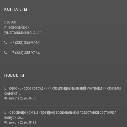
При силовой поддержке бойцов ОМОН и СОБР Росгвардии
КОНТАКТЫ
пресечена деятельность группы лиц, причастных к мошенничеству
в сфере страхования
630108
29 июля 2026, 05:19
г. Новосибирск,
ул. Станционная, д. 14
В Новосибирске сотрудниками вневедомственной охраны
Росгвардии задержан подозреваемый в грабеже
+7 (383) 355-97-63
13 июля 2026, 05:38
+7 (383) 355-97-64
НОВОСТИ
В Новосибирске сотрудники спецподразделений Росгвардии оказали
содейст...
06 августа 2026, 06:31
В новосибирском Центре профессиональной подготовки состоялся
выпуск со...
05 августа 2026, 08:14