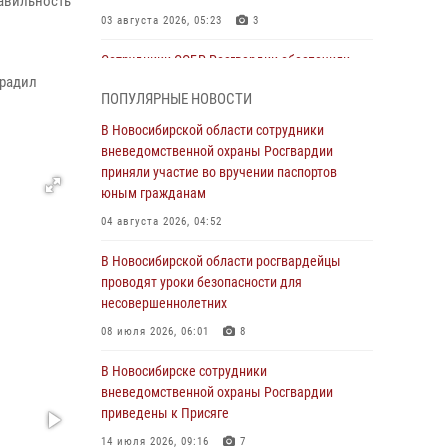
авильность
03 августа 2026, 05:23
3
Сотрудники СОБР Росгвардии обеспечили
градил
силовое сопровождение при проведении
ПОПУЛЯРНЫЕ НОВОСТИ
обысков в рамках расследования серии
мошенничеств
В Новосибирской области сотрудники
вневедомственной охраны Росгвардии
31 июля 2026, 07:52
приняли участие во вручении паспортов
В Новосибирском военном институте
юным гражданам
Росгвардии прошло торжественное вручения
04 августа 2026, 04:52
оружия курсантам первого курса
В Новосибирской области росгвардейцы
30 июля 2026, 08:11
8
проводят уроки безопасности для
При силовой поддержке бойцов ОМОН и
несовершеннолетних
СОБР Росгвардии пресечена деятельность
08 июля 2026, 06:01
8
группы лиц, причастных к мошенничеству в
сфере страхования
В Новосибирске сотрудники
вневедомственной охраны Росгвардии
29 июля 2026, 05:19
приведены к Присяге
В Новосибирске сотрудниками
14 июля 2026, 09:16
7