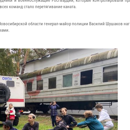
удники и военнослужащие Росгвардии, которые контролировали пр
сех команд стало перетягивание каната.
 Новосибирской области генерал-майор полиции Василий Шушаков на
зами.