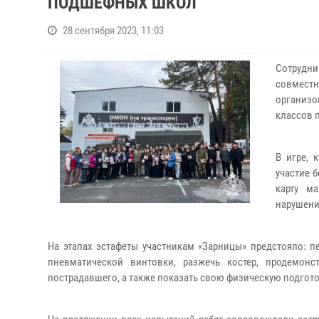
ПОДШЕФНЫХ ШКОЛ
28 сентября 2023, 11:03
Сотрудн
совместн
организо
классов 
В игре, 
участие 
карту м
нарушени
На этапах эстафеты участникам «Зарницы» предстояло: пе
пневматической винтовки, разжечь костер, продемон
пострадавшего, а также показать свою физическую подгото