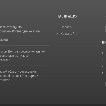
И
НАВИГАЦИЯ
рске сотрудники
Новости
делений Росгвардии оказали
Карта сайта
26, 06:31
П
рском Центре профессиональной
состоялся выпуск со...
26, 08:14
рской области сотрудники
венной охраны Росгвардии ...
26, 04:52