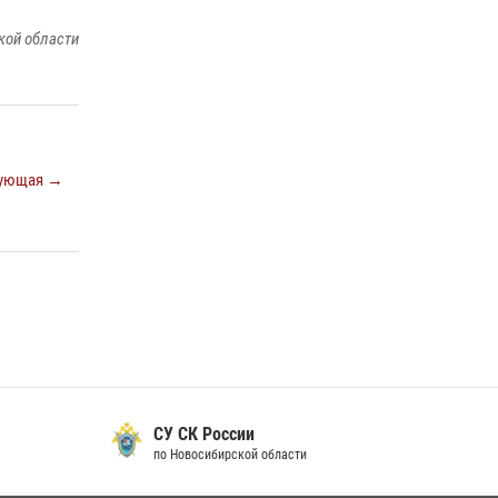
Экипаж вневедомственной охраны
кой области
Росгвардии задержал гражданина, который
приобрел наркотическое вещество через
«закладку»
16 июля 2026, 08:39
За серию краж экипажем вневедомственной
ующая →
охраны Росгвардии задержан житель
Новосибирска
10 июля 2026, 04:33
В Новосибирске сотрудниками
вневедомственной охраны Росгвардии
задержан подозреваемый в грабеже
13 июля 2026, 05:38
СУ СК России
по Новосибирской области