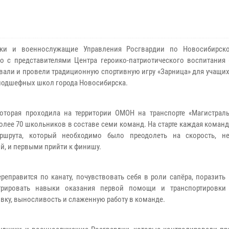
ики и военнослужащие Управления Росгвардии по Новосибирск
о с представителями Центра героико-патриотического воспитания
вали и провели традиционную спортивную игру «Зарница» для учащи
подшефных школ города Новосибирска.
которая проходила на территории ОМОН на транспорте «Магистраль
более 70 школьников в составе семи команд. На старте каждая коман
аршрута, который необходимо было преодолеть на скорость, н
й, и первыми прийти к финишу.
реправится по канату, почувствовать себя в роли сапёра, поразит
стрировать навыки оказания первой помощи и транспортировки
вку, выносливость и слаженную работу в команде.