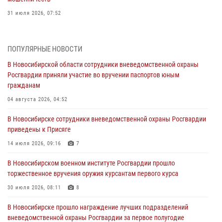
31 июля 2026, 07:52
В Новосибирском военном институте Росгвардии прошло
торжественное вручения оружия курсантам первого курса
ПОПУЛЯРНЫЕ НОВОСТИ
30 июля 2026, 08:11
8
В Новосибирской области сотрудники вневедомственной охраны
Росгвардии приняли участие во вручении паспортов юным
При силовой поддержке бойцов ОМОН и СОБР Росгвардии
гражданам
пресечена деятельность группы лиц, причастных к мошенничеству
в сфере страхования
04 августа 2026, 04:52
29 июля 2026, 05:19
В Новосибирске сотрудники вневедомственной охраны Росгвардии
приведены к Присяге
В Новосибирске сотрудниками вневедомственной охраны
Росгвардии задержан гражданин, находящийся в розыске
14 июля 2026, 09:16
7
29 июля 2026, 04:56
В Новосибирском военном институте Росгвардии прошло
торжественное вручения оружия курсантам первого курса
В Новосибирске военнослужащие отряда спецназа «Ермак»
Росгвардии провели занятия по беспарашютному десантированию
30 июля 2026, 08:11
8
28 июля 2026, 02:42
2
В Новосибирске прошло награждение лучших подразделений
вневедомственной охраны Росгвардии за первое полугодие
В Новосибирске военнослужащие Росгвардии почтили память детей