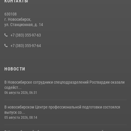
КОНТАКТЫ
Росгвардии задержан подозреваемый в грабеже
13 июля 2026, 05:38
630108
г. Новосибирск,
При силовой поддержке бойцов ОМОН и СОБР Росгвардии
ул. Станционная, д. 14
пресечена деятельность группы лиц, причастных к мошенничеству
в сфере страхования
+7 (383) 355-97-63
29 июля 2026, 05:19
+7 (383) 355-97-64
НОВОСТИ
В Новосибирске сотрудники спецподразделений Росгвардии оказали
содейст...
06 августа 2026, 06:31
В новосибирском Центре профессиональной подготовки состоялся
выпуск со...
05 августа 2026, 08:14