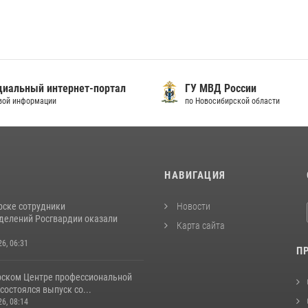
иальный интернет-портал
ГУ МВД России
вой информации
по Новосибирской области
И
НАВИГАЦИЯ
рске сотрудники
Новости
делений Росгвардии оказали
Карта сайта
26, 06:31
П
рском Центре профессиональной
состоялся выпуск со...
26, 08:14