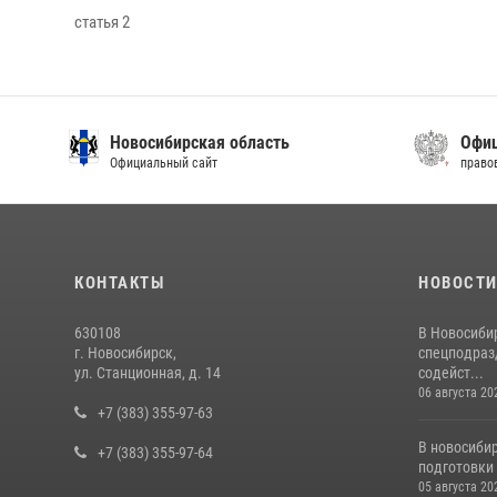
статья 2
Новосибирская область
Офиц
Официальный сайт
право
КОНТАКТЫ
НОВОСТ
630108
В Новосиби
г. Новосибирск,
спецподраз
ул. Станционная, д. 14
содейст...
06 августа 20
+7 (383) 355-97-63
В новосиби
+7 (383) 355-97-64
подготовки 
05 августа 20