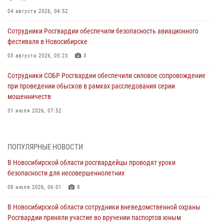
04 августа 2026, 04:52
Сотрудники Росгвардии обеспечили безопасность авиационного
фестиваля в Новосибирске
03 августа 2026, 05:23
3
Сотрудники СОБР Росгвардии обеспечили силовое сопровождение
при проведении обысков в рамках расследования серии
мошенничеств
31 июля 2026, 07:52
В Новосибирском военном институте Росгвардии прошло
торжественное вручения оружия курсантам первого курса
ПОПУЛЯРНЫЕ НОВОСТИ
30 июля 2026, 08:11
8
В Новосибирской области росгвардейцы проводят уроки
безопасности для несовершеннолетних
При силовой поддержке бойцов ОМОН и СОБР Росгвардии
пресечена деятельность группы лиц, причастных к мошенничеству
08 июля 2026, 06:01
8
в сфере страхования
В Новосибирской области сотрудники вневедомственной охраны
29 июля 2026, 05:19
Росгвардии приняли участие во вручении паспортов юным