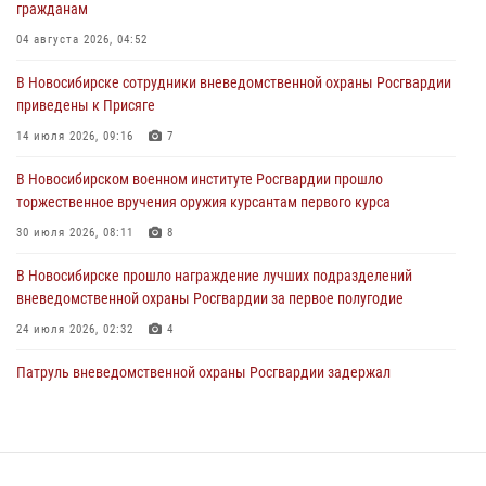
гражданам
В Новосибирске сотрудниками вневедомственной охраны
Росгвардии задержан гражданин, находящийся в розыске
04 августа 2026, 04:52
29 июля 2026, 04:56
В Новосибирске сотрудники вневедомственной охраны Росгвардии
приведены к Присяге
В Новосибирске военнослужащие отряда спецназа «Ермак»
Росгвардии провели занятия по беспарашютному десантированию
14 июля 2026, 09:16
7
28 июля 2026, 02:42
2
В Новосибирском военном институте Росгвардии прошло
торжественное вручения оружия курсантам первого курса
В Новосибирске военнослужащие Росгвардии почтили память детей
– жертв войны в Донбассе
30 июля 2026, 08:11
8
27 июля 2026, 02:16
5
В Новосибирске прошло награждение лучших подразделений
вневедомственной охраны Росгвардии за первое полугодие
24 июля 2026, 02:32
4
Патруль вневедомственной охраны Росгвардии задержал
зачинщиков уличной драки
17 июля 2026, 07:24
В Новосибирске сотрудниками вневедомственной охраны