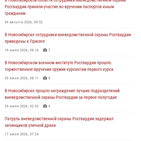
В Новосибирской области сотрудники вневедомственной охраны
Росгвардии приняли участие во вручении паспортов юным
При силовой поддержке бойцов ОМОН и СОБР Росгвардии
гражданам
пресечена деятельность группы лиц, причастных к мошенничеству
в сфере страхования
04 августа 2026, 04:52
29 июля 2026, 05:19
В Новосибирске сотрудники вневедомственной охраны Росгвардии
приведены к Присяге
В Новосибирске сотрудниками вневедомственной охраны
Росгвардии задержан гражданин, находящийся в розыске
14 июля 2026, 09:16
7
29 июля 2026, 04:56
В Новосибирском военном институте Росгвардии прошло
торжественное вручения оружия курсантам первого курса
В Новосибирске военнослужащие отряда спецназа «Ермак»
Росгвардии провели занятия по беспарашютному десантированию
30 июля 2026, 08:11
8
28 июля 2026, 02:42
2
В Новосибирске прошло награждение лучших подразделений
вневедомственной охраны Росгвардии за первое полугодие
В Новосибирске военнослужащие Росгвардии почтили память детей
– жертв войны в Донбассе
24 июля 2026, 02:32
4
27 июля 2026, 02:16
5
Патруль вневедомственной охраны Росгвардии задержал
зачинщиков уличной драки
17 июля 2026, 07:24