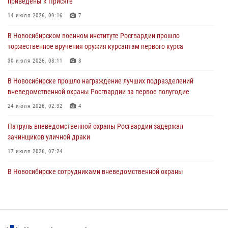
приведены к Присяге
В Новосибирске сотрудниками вневедомственной охраны
Росгвардии задержан гражданин, находящийся в розыске
14 июля 2026, 09:16
7
29 июля 2026, 04:56
В Новосибирском военном институте Росгвардии прошло
торжественное вручения оружия курсантам первого курса
В Новосибирске военнослужащие отряда спецназа «Ермак»
Росгвардии провели занятия по беспарашютному десантированию
30 июля 2026, 08:11
8
28 июля 2026, 02:42
2
В Новосибирске прошло награждение лучших подразделений
вневедомственной охраны Росгвардии за первое полугодие
В Новосибирске военнослужащие Росгвардии почтили память детей
– жертв войны в Донбассе
24 июля 2026, 02:32
4
27 июля 2026, 02:16
5
Патруль вневедомственной охраны Росгвардии задержал
зачинщиков уличной драки
17 июля 2026, 07:24
В Новосибирске сотрудниками вневедомственной охраны
Росгвардии задержаны лица, находящихся в розыске
13 июля 2026, 05:32
Экипаж вневедомственной охраны Росгвардии задержал
гражданина, который приобрел наркотическое вещество через