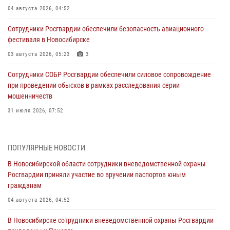
04 августа 2026, 04:52
Сотрудники Росгвардии обеспечили безопасность авиационного
фестиваля в Новосибирске
03 августа 2026, 05:23
3
Сотрудники СОБР Росгвардии обеспечили силовое сопровождение
при проведении обысков в рамках расследования серии
мошенничеств
31 июля 2026, 07:52
В Новосибирском военном институте Росгвардии прошло
торжественное вручения оружия курсантам первого курса
ПОПУЛЯРНЫЕ НОВОСТИ
30 июля 2026, 08:11
8
В Новосибирской области сотрудники вневедомственной охраны
Росгвардии приняли участие во вручении паспортов юным
При силовой поддержке бойцов ОМОН и СОБР Росгвардии
гражданам
пресечена деятельность группы лиц, причастных к мошенничеству
в сфере страхования
04 августа 2026, 04:52
29 июля 2026, 05:19
В Новосибирске сотрудники вневедомственной охраны Росгвардии