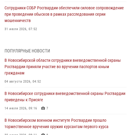
Сотрудники СОБР Росгвардии обеспечили силовое сопровождение
при проведении обысков в рамках расследования серии
мошенничеств
31 июля 2026, 07:52
В Новосибирском военном институте Росгвардии прошло
торжественное вручения оружия курсантам первого курса
ПОПУЛЯРНЫЕ НОВОСТИ
30 июля 2026, 08:11
8
В Новосибирской области сотрудники вневедомственной охраны
Росгвардии приняли участие во вручении паспортов юным
При силовой поддержке бойцов ОМОН и СОБР Росгвардии
гражданам
пресечена деятельность группы лиц, причастных к мошенничеству
в сфере страхования
04 августа 2026, 04:52
29 июля 2026, 05:19
В Новосибирске сотрудники вневедомственной охраны Росгвардии
приведены к Присяге
В Новосибирске сотрудниками вневедомственной охраны
Росгвардии задержан гражданин, находящийся в розыске
14 июля 2026, 09:16
7
29 июля 2026, 04:56
В Новосибирском военном институте Росгвардии прошло
торжественное вручения оружия курсантам первого курса
В Новосибирске военнослужащие отряда спецназа «Ермак»
Росгвардии провели занятия по беспарашютному десантированию