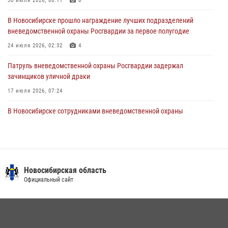
30 июля 2026, 08:11
8
28 июля 2026, 02:42
2
В Новосибирске прошло награждение лучших подразделений
вневедомственной охраны Росгвардии за первое полугодие
В Новосибирске военнослужащие Росгвардии почтили память детей
– жертв войны в Донбассе
24 июля 2026, 02:32
4
27 июля 2026, 02:16
5
Патруль вневедомственной охраны Росгвардии задержал
зачинщиков уличной драки
17 июля 2026, 07:24
В Новосибирске сотрудниками вневедомственной охраны
Росгвардии задержаны лица, находящихся в розыске
13 июля 2026, 05:32
Экипаж вневедомственной охраны Росгвардии задержал
гражданина, который приобрел наркотическое вещество через
Новосибирская область
«закладку»
Официальный сайт
16 июля 2026, 08:39
За серию краж экипажем вневедомственной охраны Росгвардии
задержан житель Новосибирска