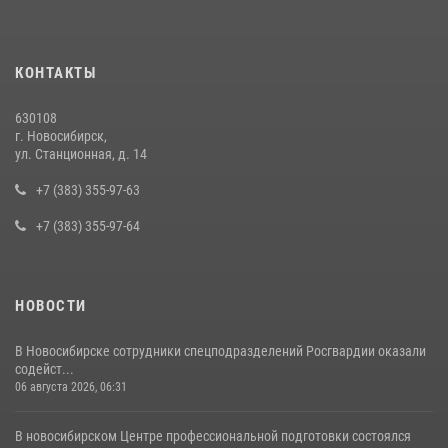
10 июля 2026, 04:33
В Новосибирске сотрудниками вневедомственной охраны
КОНТАКТЫ
Росгвардии задержан подозреваемый в грабеже
13 июля 2026, 05:38
630108
г. Новосибирск,
При силовой поддержке бойцов ОМОН и СОБР Росгвардии
ул. Станционная, д. 14
пресечена деятельность группы лиц, причастных к мошенничеству
в сфере страхования
+7 (383) 355-97-63
29 июля 2026, 05:19
+7 (383) 355-97-64
НОВОСТИ
В Новосибирске сотрудники спецподразделений Росгвардии оказали
содейст...
06 августа 2026, 06:31
В новосибирском Центре профессиональной подготовки состоялся