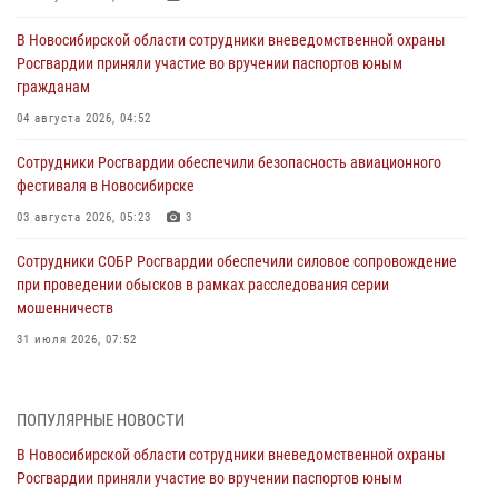
В Новосибирской области сотрудники вневедомственной охраны
Росгвардии приняли участие во вручении паспортов юным
гражданам
04 августа 2026, 04:52
Сотрудники Росгвардии обеспечили безопасность авиационного
фестиваля в Новосибирске
03 августа 2026, 05:23
3
Сотрудники СОБР Росгвардии обеспечили силовое сопровождение
при проведении обысков в рамках расследования серии
мошенничеств
31 июля 2026, 07:52
В Новосибирском военном институте Росгвардии прошло
торжественное вручения оружия курсантам первого курса
ПОПУЛЯРНЫЕ НОВОСТИ
30 июля 2026, 08:11
8
В Новосибирской области сотрудники вневедомственной охраны
Росгвардии приняли участие во вручении паспортов юным
При силовой поддержке бойцов ОМОН и СОБР Росгвардии