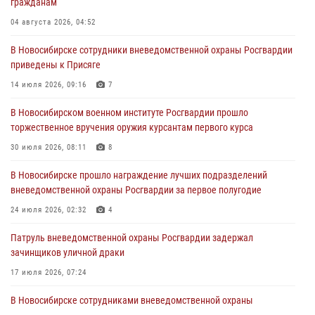
гражданам
пресечена деятельность группы лиц, причастных к мошенничеству
в сфере страхования
04 августа 2026, 04:52
29 июля 2026, 05:19
В Новосибирске сотрудники вневедомственной охраны Росгвардии
приведены к Присяге
В Новосибирске сотрудниками вневедомственной охраны
Росгвардии задержан гражданин, находящийся в розыске
14 июля 2026, 09:16
7
29 июля 2026, 04:56
В Новосибирском военном институте Росгвардии прошло
торжественное вручения оружия курсантам первого курса
В Новосибирске военнослужащие отряда спецназа «Ермак»
Росгвардии провели занятия по беспарашютному десантированию
30 июля 2026, 08:11
8
28 июля 2026, 02:42
2
В Новосибирске прошло награждение лучших подразделений
вневедомственной охраны Росгвардии за первое полугодие
В Новосибирске военнослужащие Росгвардии почтили память детей
– жертв войны в Донбассе
24 июля 2026, 02:32
4
27 июля 2026, 02:16
5
Патруль вневедомственной охраны Росгвардии задержал
зачинщиков уличной драки
17 июля 2026, 07:24
В Новосибирске сотрудниками вневедомственной охраны
Росгвардии задержаны лица, находящихся в розыске