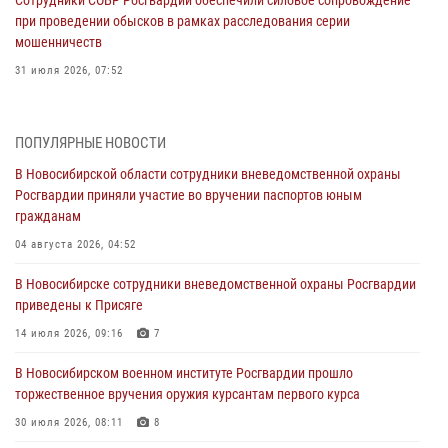
Сотрудники СОБР Росгвардии обеспечили силовое сопровождение
при проведении обысков в рамках расследования серии
мошенничеств
31 июля 2026, 07:52
В Новосибирском военном институте Росгвардии прошло
торжественное вручения оружия курсантам первого курса
ПОПУЛЯРНЫЕ НОВОСТИ
30 июля 2026, 08:11
8
В Новосибирской области сотрудники вневедомственной охраны
Росгвардии приняли участие во вручении паспортов юным
При силовой поддержке бойцов ОМОН и СОБР Росгвардии
гражданам
пресечена деятельность группы лиц, причастных к мошенничеству
в сфере страхования
04 августа 2026, 04:52
29 июля 2026, 05:19
В Новосибирске сотрудники вневедомственной охраны Росгвардии
приведены к Присяге
В Новосибирске сотрудниками вневедомственной охраны
Росгвардии задержан гражданин, находящийся в розыске
14 июля 2026, 09:16
7
29 июля 2026, 04:56
В Новосибирском военном институте Росгвардии прошло
торжественное вручения оружия курсантам первого курса
В Новосибирске военнослужащие отряда спецназа «Ермак»
Росгвардии провели занятия по беспарашютному десантированию
30 июля 2026, 08:11
8
28 июля 2026, 02:42
2