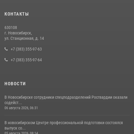
При силовой поддержке бойцов ОМОН и СОБР Росгвардии
КОНТАКТЫ
пресечена деятельность группы лиц, причастных к мошенничеству
в сфере страхования
630108
29 июля 2026, 05:19
г. Новосибирск,
ул. Станционная, д. 14
В Новосибирске сотрудниками вневедомственной охраны
Росгвардии задержан подозреваемый в грабеже
+7 (383) 355-97-63
13 июля 2026, 05:38
+7 (383) 355-97-64
НОВОСТИ
В Новосибирске сотрудники спецподразделений Росгвардии оказали
содейст...
06 августа 2026, 06:31
В новосибирском Центре профессиональной подготовки состоялся
выпуск со...
05 августа 2026, 08:14