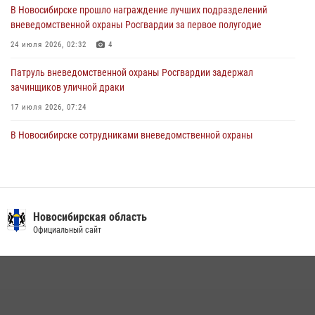
В Новосибирске прошло награждение лучших подразделений
вневедомственной охраны Росгвардии за первое полугодие
В Новосибирске военнослужащие Росгвардии почтили память детей
– жертв войны в Донбассе
24 июля 2026, 02:32
4
27 июля 2026, 02:16
5
Патруль вневедомственной охраны Росгвардии задержал
зачинщиков уличной драки
17 июля 2026, 07:24
В Новосибирске сотрудниками вневедомственной охраны
Росгвардии задержаны лица, находящихся в розыске
13 июля 2026, 05:32
Экипаж вневедомственной охраны Росгвардии задержал
гражданина, который приобрел наркотическое вещество через
Новосибирская область
«закладку»
Официальный сайт
16 июля 2026, 08:39
За серию краж экипажем вневедомственной охраны Росгвардии
задержан житель Новосибирска
10 июля 2026, 04:33