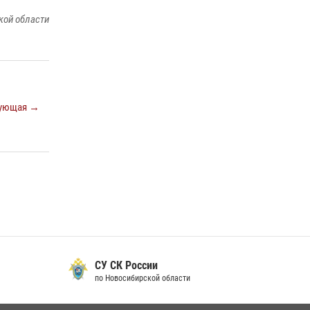
16 июля 2026, 08:39
кой области
За серию краж экипажем вневедомственной
охраны Росгвардии задержан житель
Новосибирска
10 июля 2026, 04:33
ующая →
В Новосибирске сотрудниками
вневедомственной охраны Росгвардии
задержан подозреваемый в грабеже
13 июля 2026, 05:38
При силовой поддержке бойцов ОМОН и
СОБР Росгвардии пресечена деятельность
группы лиц, причастных к мошенничеству в
сфере страхования
29 июля 2026, 05:19
СУ СК России
по Новосибирской области