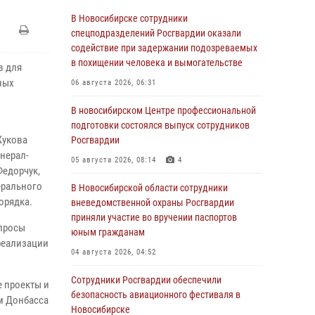
В Новосибирске сотрудники
спецподразделений Росгвардии оказали
содействие при задержании подозреваемых
в похищении человека и вымогательстве
в для
ных
06 августа 2026, 06:31
В новосибирском Центре профессиональной
подготовки состоялся выпуск сотрудников
Жукова
Росгвардии
нерал-
05 августа 2026, 08:14
4
Федорчук,
ерального
В Новосибирской области сотрудники
орядка.
вневедомственной охраны Росгвардии
приняли участие во вручении паспортов
опросы
юным гражданам
реализации
04 августа 2026, 04:52
Сотрудники Росгвардии обеспечили
е проекты и
безопасность авиационного фестиваля в
м Донбасса
Новосибирске