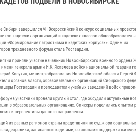
КАДЕТОВ ПОДВЕЛИ В НОВОСИБИРСКЕ
е Сибири завершился VII Всероссийский конкурс социальных проекто
ников кадетских организаций и кадетских классов общеобразователь
ций «Формирование патриотизма в кадетских корпусах». Одним из
торов трехдневного форума стала Росгвардия.
иятии приняли участие начальник Новосибирского военного ордена 
а имени генерала армии И.К. Яковлева войск национальной гвардии ге
лерий Косухин, министр образования Новосибирской области Сергей 
ители органов власти, образовательных организаций Сибирского фед
офицеры Росгвардии и преподаватели учебных заведений войск правоп
 форума участники провели круглый стол, где обсудили актуальные в
зации в образовательных организациях. Спикеры поделились опытом 
блемы и перспективы данного направления.
аций из разных регионов страны представили на суд жюри социальны
ть видеоролики, записанные кадетами, со словами поддержки жителя