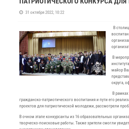
ПАТРИОТИЧЕСКОГО КОНКУРСА ДЛЯ 
31 октября 2022, 10:22
В столиц
воспитан
организа
организа
В меропр
институт
майор Ва
представ
округа, 
В рамках
гражданско-патриотического воспитания и пути его реали
проектов для патриотической молодежи, рассмотрели про
В очном этапе конкурсанты из 16 образовательных организ
творческо-поисковые работы. Также зрители смогли увиде