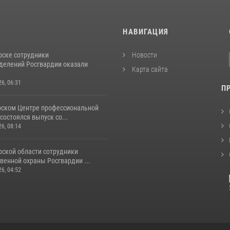
И
НАВИГАЦИЯ
рске сотрудники
Новости
делений Росгвардии оказали
Карта сайта
26, 06:31
П
рском Центре профессиональной
состоялся выпуск со...
26, 08:14
рской области сотрудники
венной охраны Росгвардии ...
26, 04:52