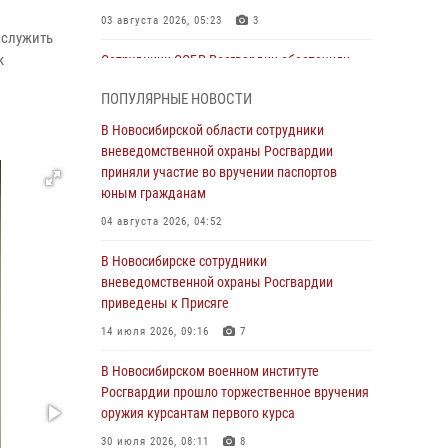
03 августа 2026, 05:23
3
 служить
к
Сотрудники СОБР Росгвардии обеспечили
силовое сопровождение при проведении
ПОПУЛЯРНЫЕ НОВОСТИ
обысков в рамках расследования серии
мошенничеств
В Новосибирской области сотрудники
вневедомственной охраны Росгвардии
31 июля 2026, 07:52
приняли участие во вручении паспортов
В Новосибирском военном институте
юным гражданам
Росгвардии прошло торжественное вручения
04 августа 2026, 04:52
оружия курсантам первого курса
В Новосибирске сотрудники
30 июля 2026, 08:11
8
вневедомственной охраны Росгвардии
При силовой поддержке бойцов ОМОН и
приведены к Присяге
СОБР Росгвардии пресечена деятельность
14 июля 2026, 09:16
7
группы лиц, причастных к мошенничеству в
сфере страхования
В Новосибирском военном институте
Росгвардии прошло торжественное вручения
29 июля 2026, 05:19
оружия курсантам первого курса
В Новосибирске сотрудниками
30 июля 2026, 08:11
8