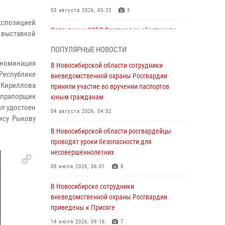
03 августа 2026, 05:23
3
экспозицией
Сотрудники СОБР Росгвардии обеспечили
 выставкой
силовое сопровождение при проведении
ПОПУЛЯРНЫЕ НОВОСТИ
обысков в рамках расследования серии
мошенничеств
 номинация
В Новосибирской области сотрудники
Республике
вневедомственной охраны Росгвардии
31 июля 2026, 07:52
 Кириллова
приняли участие во вручении паспортов
 прапорщик
В Новосибирском военном институте
юным гражданам
Росгвардии прошло торжественное вручения
ыл удостоен
04 августа 2026, 04:52
оружия курсантам первого курса
ису Рыкову
В Новосибирской области росгвардейцы
30 июля 2026, 08:11
8
проводят уроки безопасности для
При силовой поддержке бойцов ОМОН и
несовершеннолетних
СОБР Росгвардии пресечена деятельность
08 июля 2026, 06:01
8
группы лиц, причастных к мошенничеству в
сфере страхования
В Новосибирске сотрудники
вневедомственной охраны Росгвардии
29 июля 2026, 05:19
приведены к Присяге
В Новосибирске сотрудниками
14 июля 2026, 09:16
7