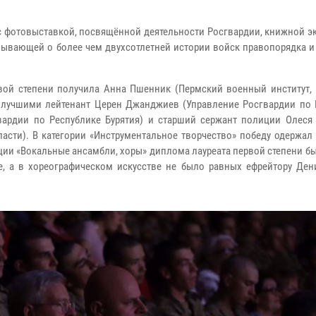
 с фотовыставкой, посвящённой деятельности Росгвардии, книжной 
зывающей о более чем двухсотлетней истории войск правопорядка и
рвой степени получила Анна Пшенник (Пермский военный институт,
и лучшими лейтенант Церен Джанджиев (Управление Росгвардии по 
ардии по Республике Бурятия) и старший сержант полиции Олеся
асти). В категории «Инструментальное творчество» победу одержал
ции «Вокальные ансамбли, хоры» диплома лауреата первой степени б
е, а в хореографическом искусстве не было равных ефрейтору Ден