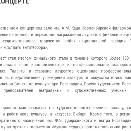
КОНЦЕРТЕ
рственном концертном зале им. А.М. Каца Новосибирской филармо
ельный концерт и церемония награждения лауреатов финального эта
а художественного творчества войск национальной гвардии Р
и «Солдаты антитеррора».
церт стал итогом финального этапа в течение которого более 130 
рировали свое исполнительское и профессиональное мастерст
иях. Таланты и старание лауреатов оценивало профессиональ
е из представителей учреждений культуры и искусства войск на
 членов Совета по культуре при Росгвардии, Союза художников Росс
 преподавателей театральных и художественных учебных 
прошли мастер-классы по художественному чтению, вокалу, хо
й и работников культуры и искусств Сибири. Кроме того, в реги
ративного назначения им. Ф.Э. Дзержинского и театра Росгварди
мму авторского творчества «Музыка сердец» артисты посвятили рос