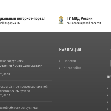
иальный интернет-портал
ГУ МВД России
вой информации
по Новосибирской области
И
НАВИГАЦИЯ
рске сотрудники
Новости
делений Росгвардии оказали
Карта сайта
26, 06:31
П
рском Центре профессиональной
состоялся выпуск со...
26, 08:14
рской области сотрудники