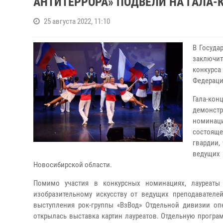
АНТИТЕРРОРА» ПОДВЕЛИ НА ГАЛА-
25 августа 2022, 11:10
В Госуда
заключит
конкурс
Федераци
Гала-кон
демонст
номинац
состояще
гвардии,
ведущих
Новосибирской области.
Помимо участия в конкурсных номинациях, лауреаты 
изобразительному искусству от ведущих преподавателе
выступления рок-группы «ВзВод» Отдельной дивизии опе
открылась выставка картин лауреатов. Отдельную програ