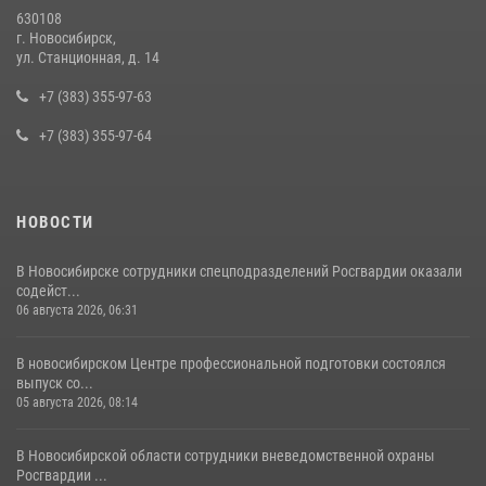
10 июля 2026, 04:33
630108
г. Новосибирск,
В Новосибирске при силовой поддержке сотрудников СОБР
ул. Станционная, д. 14
Росгвардии задержаны двое мужчин, подозреваемых в
совершении противоправных действий в отношении сотрудников
+7 (383) 355-97-63
полиции
+7 (383) 355-97-64
16 июля 2026, 03:39
НОВОСТИ
В Новосибирске сотрудники спецподразделений Росгвардии оказали
содейст...
06 августа 2026, 06:31
В новосибирском Центре профессиональной подготовки состоялся
выпуск со...
05 августа 2026, 08:14
В Новосибирской области сотрудники вневедомственной охраны
Росгвардии ...