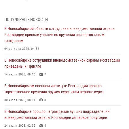
В Новосибирском военном институте Росгвардии прошло
торжественное вручения оружия курсантам первого курса
ПОПУЛЯРНЫЕ НОВОСТИ
30 июля 2026, 08:11
8
В Новосибирской области сотрудники вневедомственной охраны
Росгвардии приняли участие во вручении паспортов юным
При силовой поддержке бойцов ОМОН и СОБР Росгвардии
гражданам
пресечена деятельность группы лиц, причастных к мошенничеству
в сфере страхования
04 августа 2026, 04:52
29 июля 2026, 05:19
В Новосибирске сотрудники вневедомственной охраны Росгвардии
приведены к Присяге
В Новосибирске сотрудниками вневедомственной охраны
Росгвардии задержан гражданин, находящийся в розыске
14 июля 2026, 09:16
7
29 июля 2026, 04:56
В Новосибирском военном институте Росгвардии прошло
торжественное вручения оружия курсантам первого курса
В Новосибирске военнослужащие отряда спецназа «Ермак»
Росгвардии провели занятия по беспарашютному десантированию
30 июля 2026, 08:11
8
28 июля 2026, 02:42
2
В Новосибирске прошло награждение лучших подразделений
вневедомственной охраны Росгвардии за первое полугодие
В Новосибирске военнослужащие Росгвардии почтили память детей
– жертв войны в Донбассе
24 июля 2026, 02:32
4