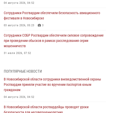
04 августа 2026, 04:52
Сотрудники Росгвардии обеспечили безопасность авиационного
фестиваля в Новосибирске
03 августа 2026, 05:23
3
Сотрудники СОБР Росгвардии обеспечили силовое сопровождение
при проведении обысков в рамках расследования серии
мошенничеств
31 июля 2026, 07:52
В Новосибирском военном институте Росгвардии прошло
торжественное вручения оружия курсантам первого курса
ПОПУЛЯРНЫЕ НОВОСТИ
30 июля 2026, 08:11
8
В Новосибирской области сотрудники вневедомственной охраны
Росгвардии приняли участие во вручении паспортов юным
При силовой поддержке бойцов ОМОН и СОБР Росгвардии
гражданам
пресечена деятельность группы лиц, причастных к мошенничеству
в сфере страхования
04 августа 2026, 04:52
29 июля 2026, 05:19
В Новосибирской области росгвардейцы проводят уроки
безопасности для несовершеннолетних