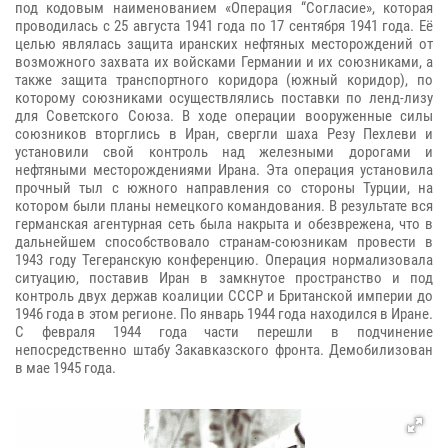
под кодовым наименованием «Операция “Согласие», которая
проводилась с 25 августа 1941 года по 17 сентября 1941 года. Её
целью являлась защита иранских нефтяных месторождений от
возможного захвата их войсками Германии и их союзниками, а
также защита транспортного коридора (южный коридор), по
которому союзниками осуществлялись поставки по ленд-лизу
для Советского Союза. В ходе операции вооруженные силы
союзников вторглись в Иран, свергли шаха Резу Пехлеви и
установили свой контроль над железными дорогами и
нефтяными месторождениями Ирана. Эта операция установила
прочный тыл с южного направления со стороны Турции, на
котором были планы немецкого командования. В результате вся
германская агентурная сеть была накрыта и обезврежена, что в
дальнейшем способствовало странам-союзникам провести в
1943 году Тегеранскую конференцию. Операция нормализовала
ситуацию, поставив Иран в замкнутое пространство и под
контроль двух держав коалиции СССР и Британской империи до
1946 года в этом регионе. По январь 1944 года находился в Иране.
С февраля 1944 года части перешли в подчинение
непосредственно штабу Закавказского фронта. Демобилизован
в мае 1945 года.