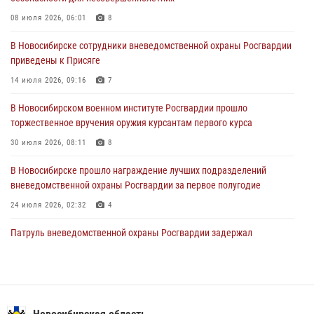
В Новосибирске сотрудниками вневедомственной охраны
Росгвардии задержан гражданин, находящийся в розыске
08 июля 2026, 06:01
8
29 июля 2026, 04:56
В Новосибирске сотрудники вневедомственной охраны Росгвардии
приведены к Присяге
В Новосибирске военнослужащие отряда спецназа «Ермак»
Росгвардии провели занятия по беспарашютному десантированию
14 июля 2026, 09:16
7
28 июля 2026, 02:42
2
В Новосибирском военном институте Росгвардии прошло
торжественное вручения оружия курсантам первого курса
В Новосибирске военнослужащие Росгвардии почтили память детей
– жертв войны в Донбассе
30 июля 2026, 08:11
8
27 июля 2026, 02:16
5
В Новосибирске прошло награждение лучших подразделений
вневедомственной охраны Росгвардии за первое полугодие
24 июля 2026, 02:32
4
Патруль вневедомственной охраны Росгвардии задержал
зачинщиков уличной драки
17 июля 2026, 07:24
В Новосибирске сотрудниками вневедомственной охраны
Росгвардии задержаны лица, находящихся в розыске