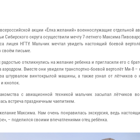
 всероссийской акции «Ёлка желаний» военнослужащие отдельной а
ьи Сибирского округа осуществили мечту 7-летнего Максима Пивовар
сса лицея НГТУ. Мальчик мечтал увидеть настоящий боевой вертолё
в своём письме.
с радостью откликнулись на желание ребенка и пригласили его с бра
на аэродром. Вместе они увидели транспортно-боевой вертолёт Ми-8 –
за штурвалом винтокрылой машины, а также узнал от лётчиков о 
 и кнопок.
акомства с авиационной техникой мальчик засыпал лётчиков во
ась встреча праздничным чаепитием.
желание Максима. Нам очень понравилась экскурсия, ведь настоящи
ое», – поделился своими впечатлениями отец ребёнка.