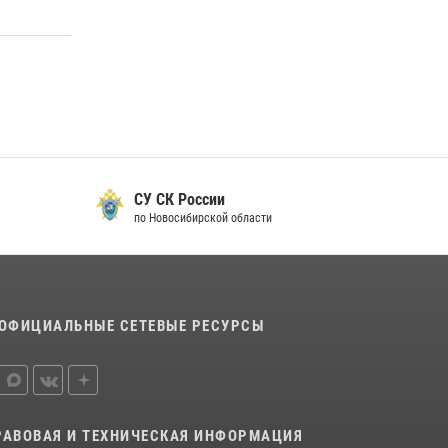
16 июля 2026, 08:39
За серию краж экипажем вневедомственной
охраны Росгвардии задержан житель
Новосибирска
10 июля 2026, 04:33
В Новосибирске сотрудниками
вневедомственной охраны Росгвардии
задержан подозреваемый в грабеже
СУ СК России
по Новосибирской области
13 июля 2026, 05:38
При силовой поддержке бойцов ОМОН и
СОБР Росгвардии пресечена деятельность
группы лиц, причастных к мошенничеству в
ОФИЦИАЛЬНЫЕ СЕТЕВЫЕ РЕСУРСЫ
сфере страхования
29 июля 2026, 05:19
РАВОВАЯ И ТЕХНИЧЕСКАЯ ИНФОРМАЦИЯ