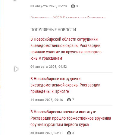
03 августа 2026, 05:23
3
Сотрудники СОБР Росгвардии обеспечили
силовое сопровождение при проведении
ПОПУЛЯРНЫЕ НОВОСТИ
обысков в рамках расследования серии
мошенничеств
В Новосибирской области сотрудники
вневедомственной охраны Росгвардии
31 июля 2026, 07:52
приняли участие во вручении паспортов
В Новосибирском военном институте
юным гражданам
Росгвардии прошло торжественное вручения
04 августа 2026, 04:52
оружия курсантам первого курса
В Новосибирске сотрудники
30 июля 2026, 08:11
8
вневедомственной охраны Росгвардии
При силовой поддержке бойцов ОМОН и
приведены к Присяге
СОБР Росгвардии пресечена деятельность
14 июля 2026, 09:16
7
группы лиц, причастных к мошенничеству в
сфере страхования
В Новосибирском военном институте
Росгвардии прошло торжественное вручения
29 июля 2026, 05:19
оружия курсантам первого курса
В Новосибирске сотрудниками
30 июля 2026, 08:11
8