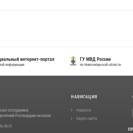
иальный интернет-портал
ГУ МВД России
вой информации
по Новосибирской области
И
НАВИГАЦИЯ
рске сотрудники
Новости
делений Росгвардии оказали
Карта сайта
26, 06:31
П