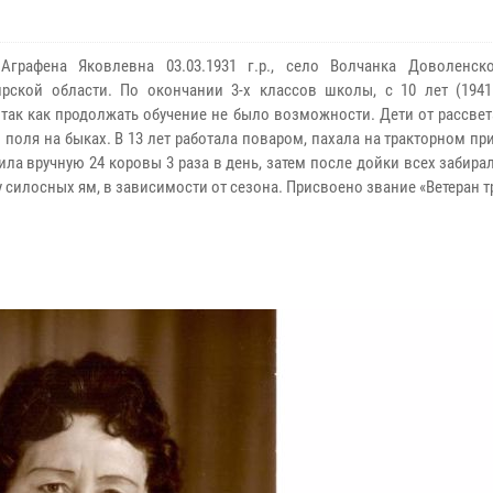
Аграфена Яковлевна 03.03.1931 г.р., село Волчанка Доволенск
рской области. По окончании 3-х классов школы, с 10 лет (1941
, так как продолжать обучение не было возможности. Дети от рассвет
поля на быках. В 13 лет работала поваром, пахала на тракторном при
ила вручную 24 коровы 3 раза в день, затем после дойки всех забира
 силосных ям, в зависимости от сезона. Присвоено звание «Ветеран т