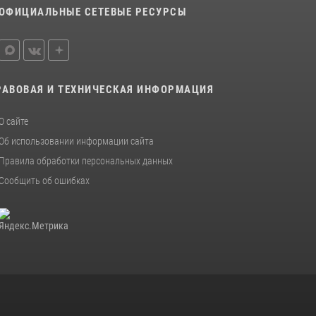
16 июля 2026, 08:39
ОФИЦИАЛЬНЫЕ СЕТЕВЫЕ РЕСУРСЫ
За серию краж экипажем вневедомственной
охраны Росгвардии задержан житель
Новосибирска
10 июля 2026, 04:33
РАВОВАЯ И ТЕХНИЧЕСКАЯ ИНФОРМАЦИЯ
В Новосибирске сотрудниками
О сайте
вневедомственной охраны Росгвардии
задержан подозреваемый в грабеже
Об использовании информации сайта
Правила обработки персональных данных
13 июля 2026, 05:38
Сообщить об ошибках
При силовой поддержке бойцов ОМОН и
СОБР Росгвардии пресечена деятельность
группы лиц, причастных к мошенничеству в
сфере страхования
29 июля 2026, 05:19