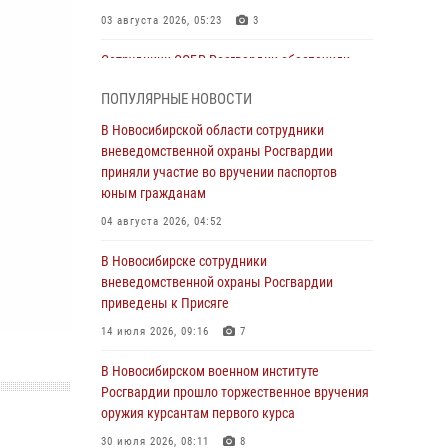
03 августа 2026, 05:23
3
Сотрудники СОБР Росгвардии обеспечили
силовое сопровождение при проведении
ПОПУЛЯРНЫЕ НОВОСТИ
обысков в рамках расследования серии
мошенничеств
В Новосибирской области сотрудники
вневедомственной охраны Росгвардии
31 июля 2026, 07:52
приняли участие во вручении паспортов
В Новосибирском военном институте
юным гражданам
Росгвардии прошло торжественное вручения
04 августа 2026, 04:52
оружия курсантам первого курса
В Новосибирске сотрудники
30 июля 2026, 08:11
8
вневедомственной охраны Росгвардии
При силовой поддержке бойцов ОМОН и
приведены к Присяге
СОБР Росгвардии пресечена деятельность
14 июля 2026, 09:16
7
группы лиц, причастных к мошенничеству в
сфере страхования
В Новосибирском военном институте
Росгвардии прошло торжественное вручения
29 июля 2026, 05:19
оружия курсантам первого курса
В Новосибирске сотрудниками
30 июля 2026, 08:11
8