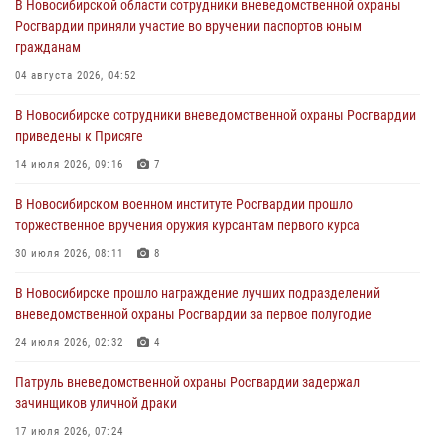
В Новосибирской области сотрудники вневедомственной охраны
Росгвардии приняли участие во вручении паспортов юным
При силовой поддержке бойцов ОМОН и СОБР Росгвардии
гражданам
пресечена деятельность группы лиц, причастных к мошенничеству
в сфере страхования
04 августа 2026, 04:52
29 июля 2026, 05:19
В Новосибирске сотрудники вневедомственной охраны Росгвардии
приведены к Присяге
В Новосибирске сотрудниками вневедомственной охраны
Росгвардии задержан гражданин, находящийся в розыске
14 июля 2026, 09:16
7
29 июля 2026, 04:56
В Новосибирском военном институте Росгвардии прошло
торжественное вручения оружия курсантам первого курса
В Новосибирске военнослужащие отряда спецназа «Ермак»
Росгвардии провели занятия по беспарашютному десантированию
30 июля 2026, 08:11
8
28 июля 2026, 02:42
2
В Новосибирске прошло награждение лучших подразделений
вневедомственной охраны Росгвардии за первое полугодие
В Новосибирске военнослужащие Росгвардии почтили память детей
– жертв войны в Донбассе
24 июля 2026, 02:32
4
27 июля 2026, 02:16
5
Патруль вневедомственной охраны Росгвардии задержал
зачинщиков уличной драки
17 июля 2026, 07:24