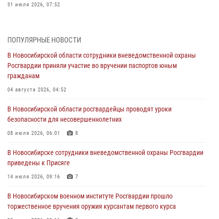
31 июля 2026, 07:52
В Новосибирском военном институте Росгвардии прошло
торжественное вручения оружия курсантам первого курса
ПОПУЛЯРНЫЕ НОВОСТИ
30 июля 2026, 08:11
8
В Новосибирской области сотрудники вневедомственной охраны
Росгвардии приняли участие во вручении паспортов юным
При силовой поддержке бойцов ОМОН и СОБР Росгвардии
гражданам
пресечена деятельность группы лиц, причастных к мошенничеству
в сфере страхования
04 августа 2026, 04:52
29 июля 2026, 05:19
В Новосибирской области росгвардейцы проводят уроки
безопасности для несовершеннолетних
В Новосибирске сотрудниками вневедомственной охраны
Росгвардии задержан гражданин, находящийся в розыске
08 июля 2026, 06:01
8
29 июля 2026, 04:56
В Новосибирске сотрудники вневедомственной охраны Росгвардии
приведены к Присяге
В Новосибирске военнослужащие отряда спецназа «Ермак»
Росгвардии провели занятия по беспарашютному десантированию
14 июля 2026, 09:16
7
28 июля 2026, 02:42
2
В Новосибирском военном институте Росгвардии прошло
торжественное вручения оружия курсантам первого курса
В Новосибирске военнослужащие Росгвардии почтили память детей
– жертв войны в Донбассе