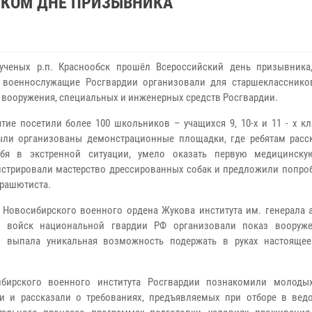
СКОМ ДНЕ ПРИЗЫВНИКА
ученых р.п. Краснообск прошёл Всероссийский день призывника
 военнослужащие Росгвардии организовали для старшекласснико
 вооружения, специальных и инженерных средств Росгвардии.
тие посетили более 100 школьников – учащихся 9, 10-х и 11 - х к
ыли организованы демонстрационные площадки, где ребятам расск
ебя в экстренной ситуации, умело оказать первую медицинск
стрировали мастерство дрессированных собак и предложили попроб
арашютиста.
 Новосибирского военного ордена Жукова института им. генерала а
а войск национальной гвардии РФ организовали показ вооруж
м выпала уникальная возможность подержать в руках настояще
бирского военного института Росгвардии познакомили молоды
и и рассказали о требованиях, предъявляемых при отборе в вед