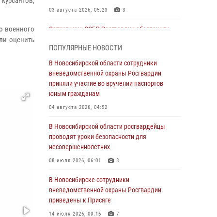
курсантов,
03 августа 2026, 05:23
3
го военного
Сотрудники СОБР Росгвардии обеспечили
ли оценить
силовое сопровождение при проведении
ПОПУЛЯРНЫЕ НОВОСТИ
обысков в рамках расследования серии
мошенничеств
В Новосибирской области сотрудники
вневедомственной охраны Росгвардии
31 июля 2026, 07:52
приняли участие во вручении паспортов
В Новосибирском военном институте
юным гражданам
Росгвардии прошло торжественное вручения
04 августа 2026, 04:52
оружия курсантам первого курса
В Новосибирской области росгвардейцы
30 июля 2026, 08:11
8
проводят уроки безопасности для
При силовой поддержке бойцов ОМОН и
несовершеннолетних
СОБР Росгвардии пресечена деятельность
08 июля 2026, 06:01
8
группы лиц, причастных к мошенничеству в
сфере страхования
В Новосибирске сотрудники
вневедомственной охраны Росгвардии
29 июля 2026, 05:19
приведены к Присяге
В Новосибирске сотрудниками
14 июля 2026, 09:16
7