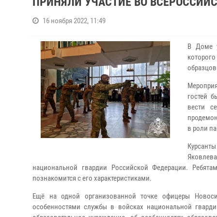
ПРИНЯЛИ УЧАСТИЕ ВО ВСЕРОССИЙ
16 ноября 2022, 11:49
В Доме 
которого
образцов
Мероприя
гостей б
вести с
продемон
в роли п
Курсанты
Яковлев
национальной гвардии Российской Федерации. Ребята
познакомится с его характеристиками.
Ещё на одной организованной точке офицеры Новоси
особенностями службы в войсках национальной гварди