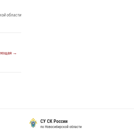
16 июля 2026, 08:39
В Новосибирске сотрудниками
кой области
вневедомственной охраны Росгвардии
задержаны лица, находящихся в розыске
13 июля 2026, 05:32
В Новосибирске сотрудниками
ующая →
вневедомственной охраны Росгвардии
задержан подозреваемый в грабеже
13 июля 2026, 05:38
За серию краж экипажем вневедомственной
охраны Росгвардии задержан житель
Новосибирска
10 июля 2026, 04:33
СУ СК России
по Новосибирской области