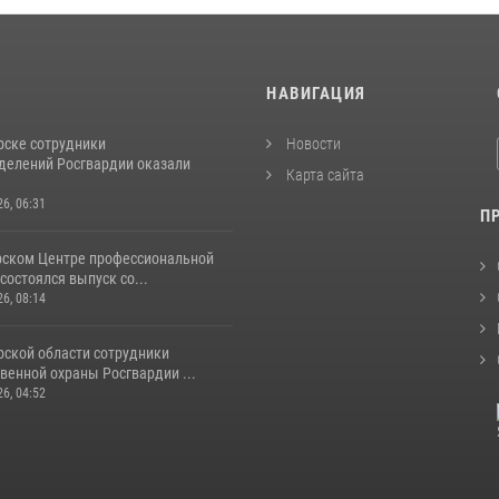
И
НАВИГАЦИЯ
рске сотрудники
Новости
делений Росгвардии оказали
Карта сайта
26, 06:31
П
рском Центре профессиональной
состоялся выпуск со...
26, 08:14
рской области сотрудники
венной охраны Росгвардии ...
26, 04:52