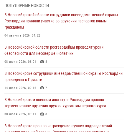
торжественное вручения оружия курсантам первого курса
ПОПУЛЯРНЫЕ НОВОСТИ
30 июля 2026, 08:11
8
В Новосибирской области сотрудники вневедомственной охраны
Росгвардии приняли участие во вручении паспортов юным
При силовой поддержке бойцов ОМОН и СОБР Росгвардии
гражданам
пресечена деятельность группы лиц, причастных к мошенничеству
в сфере страхования
04 августа 2026, 04:52
29 июля 2026, 05:19
В Новосибирской области росгвардейцы проводят уроки
безопасности для несовершеннолетних
В Новосибирске сотрудниками вневедомственной охраны
Росгвардии задержан гражданин, находящийся в розыске
08 июля 2026, 06:01
8
29 июля 2026, 04:56
В Новосибирске сотрудники вневедомственной охраны Росгвардии
приведены к Присяге
В Новосибирске военнослужащие отряда спецназа «Ермак»
Росгвардии провели занятия по беспарашютному десантированию
14 июля 2026, 09:16
7
28 июля 2026, 02:42
2
В Новосибирском военном институте Росгвардии прошло
торжественное вручения оружия курсантам первого курса
В Новосибирске военнослужащие Росгвардии почтили память детей
– жертв войны в Донбассе
30 июля 2026, 08:11
8
27 июля 2026, 02:16
5
В Новосибирске прошло награждение лучших подразделений
вневедомственной охраны Росгвардии за первое полугодие