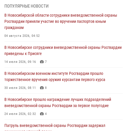
торжественное вручения оружия курсантам первого курса
ПОПУЛЯРНЫЕ НОВОСТИ
30 июля 2026, 08:11
8
В Новосибирской области сотрудники вневедомственной охраны
Росгвардии приняли участие во вручении паспортов юным
При силовой поддержке бойцов ОМОН и СОБР Росгвардии
гражданам
пресечена деятельность группы лиц, причастных к мошенничеству
в сфере страхования
04 августа 2026, 04:52
29 июля 2026, 05:19
В Новосибирске сотрудники вневедомственной охраны Росгвардии
приведены к Присяге
В Новосибирске сотрудниками вневедомственной охраны
Росгвардии задержан гражданин, находящийся в розыске
14 июля 2026, 09:16
7
29 июля 2026, 04:56
В Новосибирском военном институте Росгвардии прошло
торжественное вручения оружия курсантам первого курса
В Новосибирске военнослужащие отряда спецназа «Ермак»
Росгвардии провели занятия по беспарашютному десантированию
30 июля 2026, 08:11
8
28 июля 2026, 02:42
2
В Новосибирске прошло награждение лучших подразделений
вневедомственной охраны Росгвардии за первое полугодие
В Новосибирске военнослужащие Росгвардии почтили память детей
– жертв войны в Донбассе
24 июля 2026, 02:32
4
27 июля 2026, 02:16
5
Патруль вневедомственной охраны Росгвардии задержал