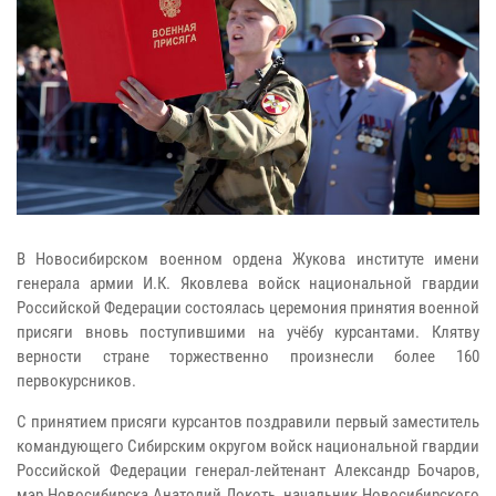
В Новосибирском военном ордена Жукова институте имени
генерала армии И.К. Яковлева войск национальной гвардии
Российской Федерации состоялась церемония принятия военной
присяги вновь поступившими на учёбу курсантами. Клятву
верности стране торжественно произнесли более 160
первокурсников.
С принятием присяги курсантов поздравили первый заместитель
командующего Сибирским округом войск национальной гвардии
Российской Федерации генерал-лейтенант Александр Бочаров,
мэр Новосибирска Анатолий Локоть, начальник Новосибирского