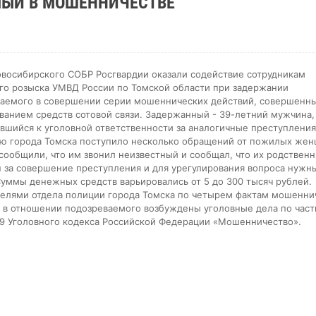
МЫЙ В МОШЕННИЧЕСТВЕ
восибирского СОБР Росгвардии оказали содействие сотрудникам
го розыска УМВД России по Томской области при задержании
аемого в совершении серии мошеннических действий, совершенны
ванием средств сотовой связи. Задержанный - 39-летний мужчина,
вшийся к уголовной ответственности за аналогичные преступления
ю города Томска поступило несколько обращений от пожилых жен
сообщили, что им звонил неизвестный и сообщал, что их родственн
 за совершение преступления и для урегулирования вопроса нужн
Суммы денежных средств варьировались от 5 до 300 тысяч рублей.
елями отдела полиции города Томска по четырем фактам мошенни
 в отношении подозреваемого возбуждены уголовные дела по част
59 Уголовного кодекса Российской Федерации «Мошенничество».