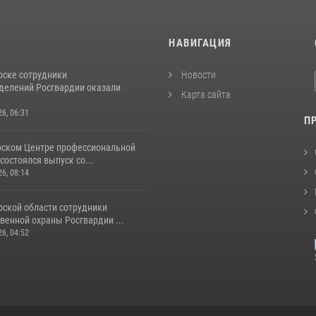
И
НАВИГАЦИЯ
рске сотрудники
Новости
делений Росгвардии оказали
Карта сайта
26, 06:31
П
рском Центре профессиональной
состоялся выпуск со...
26, 08:14
рской области сотрудники
венной охраны Росгвардии ...
26, 04:52