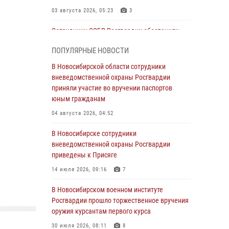
03 августа 2026, 05:23
3
Сотрудники СОБР Росгвардии обеспечили
силовое сопровождение при проведении
ПОПУЛЯРНЫЕ НОВОСТИ
обысков в рамках расследования серии
мошенничеств
В Новосибирской области сотрудники
вневедомственной охраны Росгвардии
31 июля 2026, 07:52
приняли участие во вручении паспортов
В Новосибирском военном институте
юным гражданам
Росгвардии прошло торжественное вручения
04 августа 2026, 04:52
оружия курсантам первого курса
В Новосибирске сотрудники
30 июля 2026, 08:11
8
вневедомственной охраны Росгвардии
При силовой поддержке бойцов ОМОН и
приведены к Присяге
СОБР Росгвардии пресечена деятельность
14 июля 2026, 09:16
7
группы лиц, причастных к мошенничеству в
сфере страхования
В Новосибирском военном институте
Росгвардии прошло торжественное вручения
29 июля 2026, 05:19
оружия курсантам первого курса
В Новосибирске сотрудниками
30 июля 2026, 08:11
8