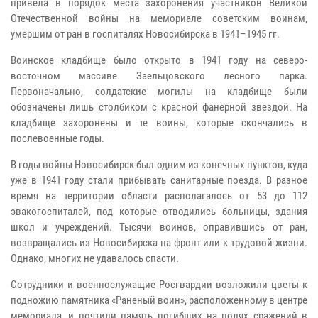
привела в порядок места захоронения участников Великой
Отечественной войны на мемориале советским воинам,
умершим от ран в госпиталях Новосибирска в 1941–1945 гг.
Воинское кладбище было открыто в 1941 году на северо-
восточном массиве Заельцовского лесного парка.
Первоначально, солдатские могилы на кладбище были
обозначены лишь столбиком с красной фанерной звездой. На
кладбище захоронены и те воины, которые скончались в
послевоенные годы.
В годы войны Новосибирск был одним из конечных пунктов, куда
уже в 1941 году стали прибывать санитарные поезда. В разное
время на территории области располагалось от 53 до 112
эвакогоспиталей, под которые отводились больницы, здания
школ и учреждений. Тысячи воинов, оправившись от ран,
возвращались из Новосибирска на фронт или к трудовой жизни.
Однако, многих не удавалось спасти.
Сотрудники и военнослужащие Росгвардии возложили цветы к
подножию памятника «Раненый воин», расположенному в центре
мемориала, и почтили память погибших на полях сражений в