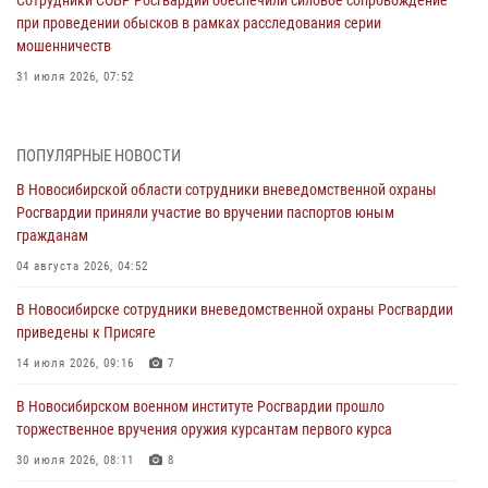
при проведении обысков в рамках расследования серии
мошенничеств
31 июля 2026, 07:52
В Новосибирском военном институте Росгвардии прошло
торжественное вручения оружия курсантам первого курса
ПОПУЛЯРНЫЕ НОВОСТИ
30 июля 2026, 08:11
8
В Новосибирской области сотрудники вневедомственной охраны
Росгвардии приняли участие во вручении паспортов юным
При силовой поддержке бойцов ОМОН и СОБР Росгвардии
гражданам
пресечена деятельность группы лиц, причастных к мошенничеству
в сфере страхования
04 августа 2026, 04:52
29 июля 2026, 05:19
В Новосибирске сотрудники вневедомственной охраны Росгвардии
приведены к Присяге
В Новосибирске сотрудниками вневедомственной охраны
Росгвардии задержан гражданин, находящийся в розыске
14 июля 2026, 09:16
7
29 июля 2026, 04:56
В Новосибирском военном институте Росгвардии прошло
торжественное вручения оружия курсантам первого курса
В Новосибирске военнослужащие отряда спецназа «Ермак»
Росгвардии провели занятия по беспарашютному десантированию
30 июля 2026, 08:11
8
28 июля 2026, 02:42
2