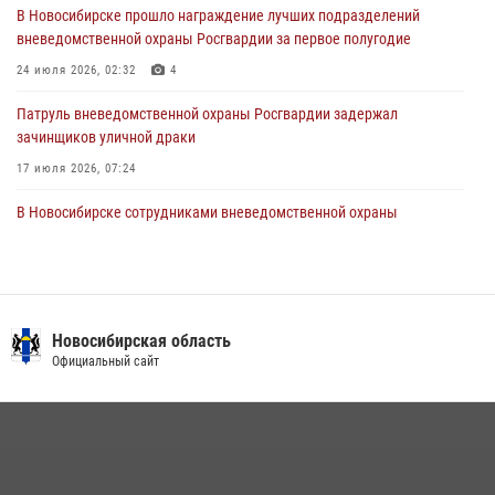
В Новосибирске прошло награждение лучших подразделений
вневедомственной охраны Росгвардии за первое полугодие
В Новосибирске военнослужащие Росгвардии почтили память детей
– жертв войны в Донбассе
24 июля 2026, 02:32
4
27 июля 2026, 02:16
5
Патруль вневедомственной охраны Росгвардии задержал
зачинщиков уличной драки
17 июля 2026, 07:24
В Новосибирске сотрудниками вневедомственной охраны
Росгвардии задержаны лица, находящихся в розыске
13 июля 2026, 05:32
Экипаж вневедомственной охраны Росгвардии задержал
гражданина, который приобрел наркотическое вещество через
Новосибирская область
«закладку»
Официальный сайт
16 июля 2026, 08:39
За серию краж экипажем вневедомственной охраны Росгвардии
задержан житель Новосибирска
10 июля 2026, 04:33