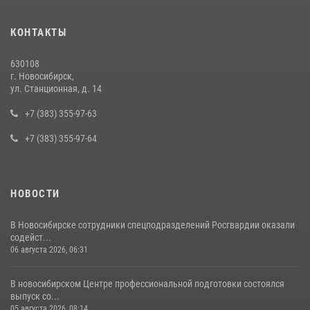
В Новосибирске сотрудниками вневедомственной охраны
КОНТАКТЫ
Росгвардии задержан подозреваемый в грабеже
13 июля 2026, 05:38
630108
г. Новосибирск,
При силовой поддержке бойцов ОМОН и СОБР Росгвардии
ул. Станционная, д. 14
пресечена деятельность группы лиц, причастных к мошенничеству
в сфере страхования
+7 (383) 355-97-63
29 июля 2026, 05:19
+7 (383) 355-97-64
НОВОСТИ
В Новосибирске сотрудники спецподразделений Росгвардии оказали
содейст...
06 августа 2026, 06:31
В новосибирском Центре профессиональной подготовки состоялся
выпуск со...
05 августа 2026, 08:14